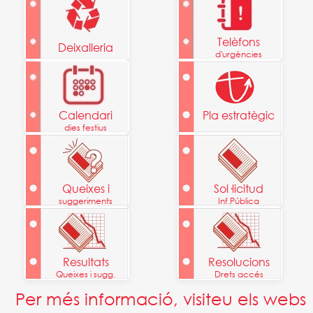
Telèfons
Deixalleria
d'urgències
Calendari
Pla estratègic
dies festius
Queixes i
Sol·licitud
suggeriments
Inf.Pública
Resultats
Resolucions
Queixes i sugg.
Drets accés
Per més informació, visiteu els webs