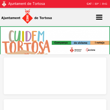
Ajuntament de Tortosa
::
::
CAT
ESP
ENG
Turisme
Tortosa