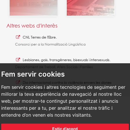
Altres webs d'interès
CNL Terres de l'Ebre.
Consorci per a la Normalització Lingüística
Lesbianes, gais, transgèneres, bisexuals i intersexuals.
Departament de Treball, Afers Socials i Famílies
Fem servir cookies
Dia internacional contra la violència envers les dones
Fem servir cookies i altres tecnologies de seguiment per
Institut Català de les Dones
millorar la teva experiència de navegació al nostre lloc
web, per mostrar-te contingut personalitzat i anuncis
interessants per a tu, per analitzar el nostre tràfic i
entendre d’on venen els nostres visitants.
Estic d’acord