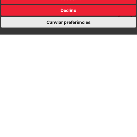
Declino
Canviar preferències
Política de privacitat
|
Avís legal
© Ajuntament de Tortosa
Pl. d'Espanya, 1 | 43500 Tortosa | Telf. 977 58 58 00 |