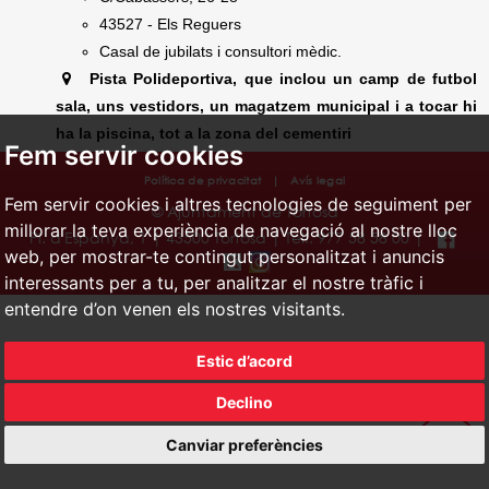
43527 - Els Reguers
Casal de jubilats i consultori mèdic.
Pista Polideportiva, que inclou un camp de futbol
sala, uns vestidors, un magatzem municipal i a tocar hi
ha la piscina, tot a la zona del cementiri
Fem servir cookies
Política de privacitat
|
Avís legal
Fem servir cookies i altres tecnologies de seguiment per
© Ajuntament de Tortosa
millorar la teva experiència de navegació al nostre lloc
Pl. d'Espanya, 1 | 43500 Tortosa | Telf. 977 58 58 00 |
web, per mostrar-te contingut personalitzat i anuncis
interessants per a tu, per analitzar el nostre tràfic i
entendre d’on venen els nostres visitants.
Estic d’acord
Declino
Canviar preferències