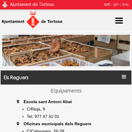
Ajuntament de Tortosa
::
::
CAT
ESP
ENG
Els Reguers
Equipaments
Escola sant Antoni Abat
C/Rioja, 9
Tel: 977 47 41 01
Oficines municipals dels Reguers
C/Cabassers, 26-28