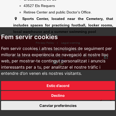
43527 Els Requers
Retiree Center and public Doctor's Office.
Sports Center, located near the Cemetery, that
includes spaces for practicing football, locker rooms,
local warehouse and a summer swimming pool
Fem servir cookies
Privacy Policy
|
Legal warning
Fem servir cookies i altres tecnologies de seguiment per
© Ajuntament de Tortosa
millorar la teva experiència de navegació al nostre lloc
Pl. d'Espanya, 1 | 43500 Tortosa | Telf. 977 58 58 00 |
web, per mostrar-te contingut personalitzat i anuncis
interessants per a tu, per analitzar el nostre tràfic i
entendre d’on venen els nostres visitants.
Estic d’acord
Declino
Canviar preferències