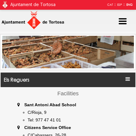
Ajuntament de Tortosa
::
::
CAT
ESP
ENG
Els Reguers
Facilities
Sant Antoni Abad School
C/Rioja, 9
Tel: 977 47 41 01
Citizens Service Office
C/Cabassers, 26-28