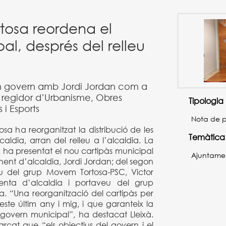
rtosa reordena el
al, després del relleu
n govern amb Jordi Jordan com a
 i regidor d’Urbanisme, Obres
Tipologia
 i Esports
Nota de 
sa ha reorganitzat la distribució de les
Temàtica
lcaldia, arran del relleu a l’alcaldia. La
, ha presentat el nou cartipàs municipal
Ajuntame
nt d’alcaldia, Jordi Jordan; del segon
eu del grup Movem Tortosa-PSC, Victor
nenta d’alcaldia i portaveu del grup
a. “Una reorganització del cartipàs per
este últim any i mig, i que garanteix la
el govern municipal”, ha destacat Lleixà.
arcat que “els objectius del govern i el