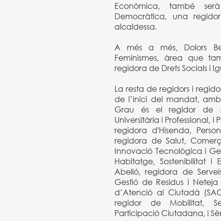
Econòmica, també ser
Democràtica, una regid
alcaldessa.
A més a més, Dolors Bel 
Feminismes, àrea que tam
regidora de Drets Socials i I
La resta de regidors i regi
de l’inici del mandat, amb
Grau és el regidor de J
Universitària i Professional, 
regidora d'Hisenda, Person
regidora de Salut, Comerç, 
Innovació Tecnològica i Ges
Habitatge, Sostenibilitat i
Abelló, regidora de Servei
Gestió de Residus i Neteja 
d’Atenció al Ciutadà (SAC)
regidor de Mobilitat, S
Participació Ciutadana, i Sè