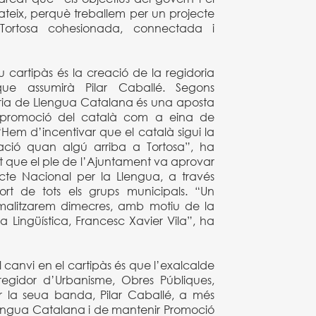
mateix, perquè treballem per un projecte
Tortosa cohesionada, connectada i
u cartipàs és la creació de la regidoria
ue assumirà Pilar Caballé. Segons
oria de Llengua Catalana és una aposta
a promoció del català com a eina de
 “Hem d’incentivar que el català sigui la
ració quan algú arriba a Tortosa”, ha
at que el ple de l’Ajuntament va aprovar
acte Nacional per la Llengua, a través
t de tots els grups municipals. “Un
alitzarem dimecres, amb motiu de la
ica Lingüística, Francesc Xavier Vila”, ha
l canvi en el cartipàs és que l’exalcalde
regidor d’Urbanisme, Obres Públiques,
Per la seua banda, Pilar Caballé, a més
lengua Catalana i de mantenir Promoció