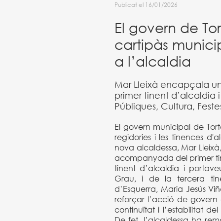
Publicat el 16/01/2026
El govern de To
cartipàs municip
a l’alcaldia
Mar Lleixà encapçala u
primer tinent d’alcaldia
Públiques, Cultura, Festes
El govern municipal de Torto
regidories i les tinences d'a
nova alcaldessa, Mar Lleixà
acompanyada del primer tine
tinent d’alcaldia i portav
Grau, i de la tercera ti
d’Esquerra, Maria Jesús Viñ
reforçar l’acció de govern 
continuïtat i l’estabilitat d
De fet, l’alcaldessa ha rem