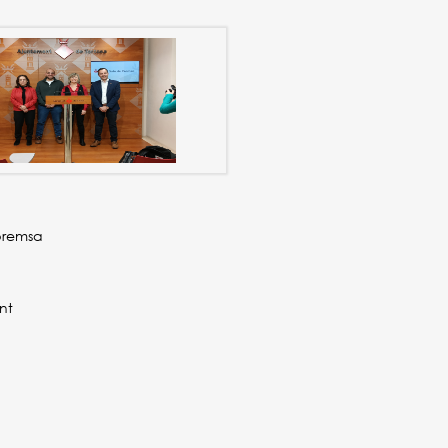
premsa
nt