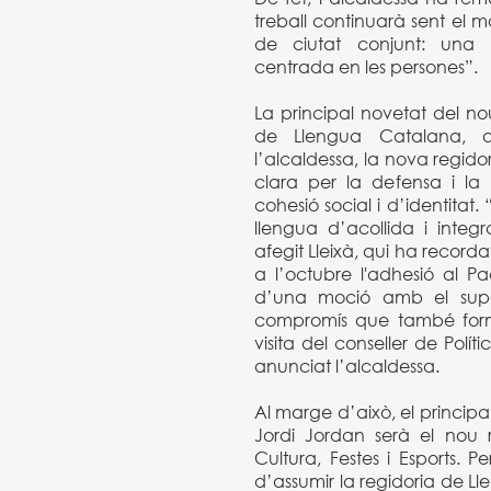
treball continuarà sent el 
de ciutat conjunt: una 
centrada en les persones”.
La principal novetat del no
de Llengua Catalana, q
l’alcaldessa, la nova regid
clara per la defensa i l
cohesió social i d’identitat.
llengua d’acollida i integ
afegit Lleixà, qui ha record
a l’octubre l'adhesió al P
d’una moció amb el supor
compromís que també form
visita del conseller de Polít
anunciat l’alcaldessa.
Al marge d’això, el principa
Jordi Jordan serà el nou 
Cultura, Festes i Esports. 
d’assumir la regidoria de L