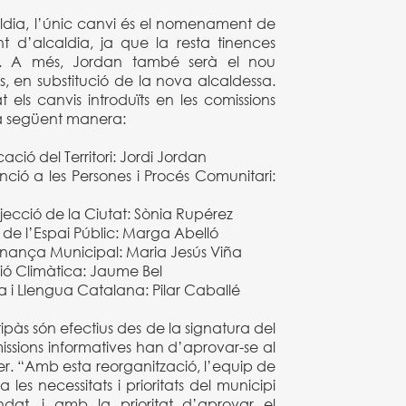
ldia, l’únic canvi és el nomenament de
 d’alcaldia, ja que la resta tinences
al. A més, Jordan també serà el nou
s, en substitució de la nova alcaldessa.
t els canvis introduïts en les comissions
 la següent manera:
ació del Territori: Jordi Jordan
nció a les Persones i Procés Comunitari:
jecció de la Ciutat: Sònia Rupérez
 de l’Espai Públic: Marga Abelló
rnança Municipal: Maria Jesús Viña
ió Climàtica: Jaume Bel
a i Llengua Catalana: Pilar Caballé
rtipàs són efectius des de la signatura del
missions informatives han d’aprovar-se al
ner. “Amb esta reorganització, l’equip de
es necessitats i prioritats del municipi
dat, i amb la prioritat d’aprovar el