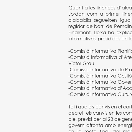
Quant a les tinences d’alca
Jordan com a primer tinent
d'alcaldia segueixen igu
regidor de barri de Remolin
Finalment, Lleixà ha explica
informatives, presidides de
-Comissió Informativa Planific
-Comissió Informativa d’Ate
Víctor Grau
-Comissió Informativa de Pro
-Comissió Informativa Gestió
-Comissió Informativa Gove
-Comissió Informativa d’Acc
-Comissió Informativa Cultur
Tot i que els canvis en el ca
decret, els canvis en les co
ple, previst per al 23 de ge
govern afronta amb energia l
en la recta final del man