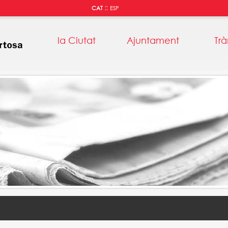
::
CAT
ESP
la Ciutat
Ajuntament
Trà