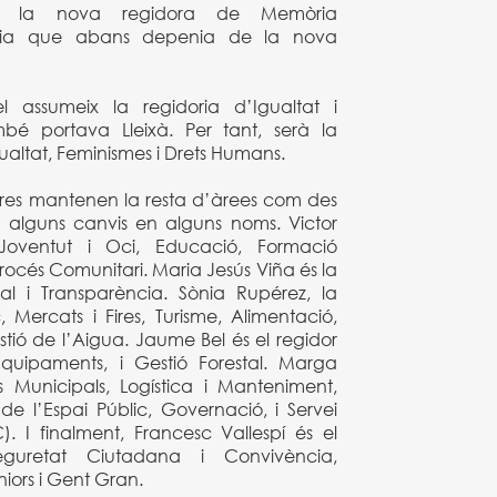
à la nova regidora de Memòria
oria que abans depenia de la nova
assumeix la regidoria d’Igualtat i
bé portava Lleixà. Per tant, serà la
gualtat, Feminismes i Drets Humans.
dores mantenen la resta d’àrees com des
 alguns canvis en alguns noms. Victor
oventut i Oci, Educació, Formació
i Procés Comunitari. Maria Jesús Viña és la
al i Transparència. Sònia Rupérez, la
Mercats i Fires, Turisme, Alimentació,
tió de l’Aigua. Jaume Bel és el regidor
 Equipaments, i Gestió Forestal. Marga
s Municipals, Logística i Manteniment,
de l’Espai Públic, Governació, i Servei
. I finalment, Francesc Vallespí és el
eguretat Ciutadana i Convivència,
niors i Gent Gran.