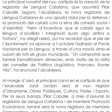
La principal novetat del nou cartipàs és la creació de la
regidoria de Llengua Catalana, que assumirà Pilar
Caballé. Segons l’alcaldessa, la nova regidoria de
Llengua Catalana és una aposta clara per la defensa i
la promoció del català com a eina de cohesió social i
d’identitat. “Hem d’incentivar que el català sigui la
llengua d’acollida i integració quan algú arriba a
Tortosa”, ha afegit Lleixà, qui ha recordat que el ple de
l’Ajuntament va aprovar a l’octubre l'adhesió al Pacte
Nacional per la Llengua, a través d’una moció amb el
suport de tots els grups municipals. “Un compromís que
també formalitzarem dimecres, amb motiu de la visita
del conseller de Política Lingüística, Francesc Xavier
Vila”, ha anunciat l’alcaldessa.
Al marge d’això, el principal canvi en el cartipàs és que
l’exalcalde Jordi Jordan serà el nou regidor
d’Urbanisme, Obres Públiques, Cultura, Festes i Esports.
Per la seua banda, Pilar Caballé, a més d’assumir la
regidoria de Llengua Catalana i de mantenir Promoció
Econòmica, també serà la nova regidora de Memòria
Democràtica, una regidoria que abans depenia de la