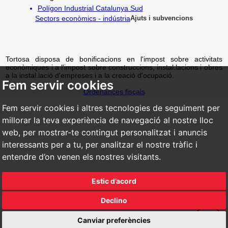
Polígon Industrial Catalunya Sud
Sectors econòmics - indústria
Ajuts i subvencions
Tortosa disposa de bonificacions en l'impost sobre activitats
econòmiques i a l'impost sobre construccions, instal.lacions i obres
a la instal.lació d'empreses i a la creació d'ocupació.
Fem servir cookies
Ordenances fiscals
Fem servir cookies i altres tecnologies de seguiment per
millorar la teva experiència de navegació al nostre lloc
web, per mostrar-te contingut personalitzat i anuncis
interessants per a tu, per analitzar el nostre tràfic i
entendre d’on venen els nostres visitants.
Estic d’acord
Declino
Canviar preferències