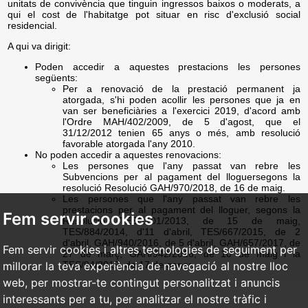
unitats de convivència que tinguin ingressos baixos o moderats, a
qui el cost de l'habitatge pot situar en risc d'exclusió social
residencial.
A qui va dirigit:
Poden accedir a aquestes prestacions les persones
següents:
Per a renovació de la prestació permanent ja
atorgada, s'hi poden acollir les persones que ja en
van ser beneficiàries a l'exercici 2019, d'acord amb
l'Ordre MAH/402/2009, de 5 d'agost, que el
31/12/2012 tenien 65 anys o més, amb resolució
favorable atorgada l'any 2010.
No poden accedir a aquestes renovacions:
Les persones que l'any passat van rebre les
Subvencions per al pagament del lloguersegons la
resolució Resolució GAH/970/2018, de 16 de maig.
Les persones que l'any passat van rebre les
prestacions per al pagament del lloguer, segons la
Fem servir cookies
Resolució TES/1101/2013, de 15 de maig,
TES/884/2014, d'11 d'abril, TES/667/2015, de 2
d'abril, GAH/940/2016, de 5 d'abril, GAH/657/2017, de
Fem servir cookies i altres tecnologies de seguiment per
27 de març, GAH/942/2018, de 10 de maig i la
millorar la teva experiència de navegació al nostre lloc
TES/94/2019, de 17 de gener.
web, per mostrar-te contingut personalitzat i anuncis
interessants per a tu, per analitzar el nostre tràfic i