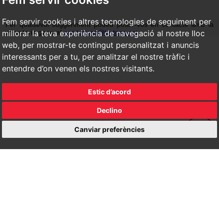
Fem servir cookies i altres tecnologies de seguiment per
Per qualsevol suggeriment podeu posar-vos en contacte amb la
secretaria general
sec.tortosa@tortosa.cat
millorar la teva experiència de navegació al nostre lloc
web, per mostrar-te contingut personalitzat i anuncis
interessants per a tu, per analitzar el nostre tràfic i
entendre d’on venen els nostres visitants.
Estic d’acord
Declino
Canviar preferències