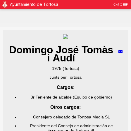
Ayuntamiento de Tortosa
::
CAT
ESP
Domingo José Tomàs
i Audí
1975 (Tortosa)
Junts per Tortosa
Cargos:
3r Teniente de alcalde (Equipo de gobierno)
Otros cargos:
Consejero delegado de Tortosa Media SL
Presidente del Consejo de administración de
Escorxador de Tortosa SL