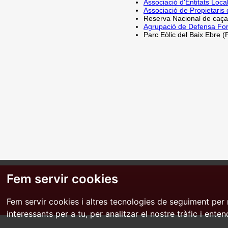
Associació d'Entitats Loca
Associació de Propietaris 
Reserva Nacional de caça 
Agrupació de Defensa For
Parc Eòlic del Baix Ebre 
Fem servir cookies
Fem servir cookies i altres tecnologies de seguiment per 
interessants per a tu, per analitzar el nostre tràfic i ente