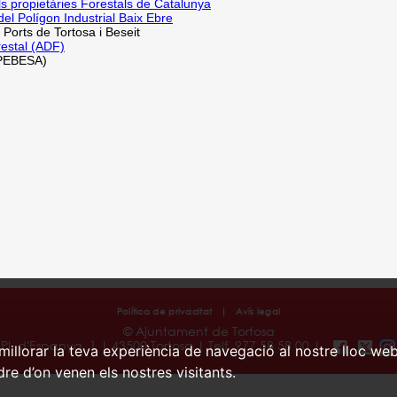
ls propietàries Forestals de Catalunya
del Polígon Industrial Baix Ebre
Ports de Tortosa i Beseit
estal (ADF)
(PEBESA)
Política de privacitat
|
Avís legal
© Ajuntament de Tortosa
Pl. d'Espanya, 1 | 43500 Tortosa | Telf. 977 58 58 00 |
millorar la teva experiència de navegació al nostre lloc web
ndre d’on venen els nostres visitants.