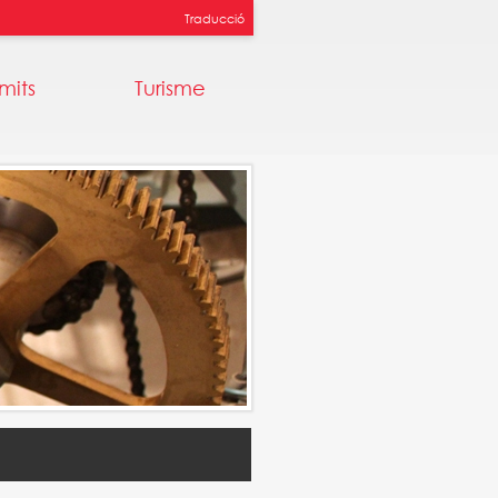
Traducció
mits
Turisme