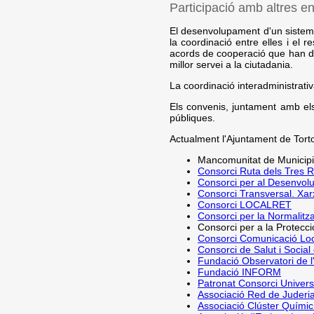
Participació amb altres e
El desenvolupament d'un sistema 
la coordinació entre elles i el 
acords de cooperació que han de 
millor servei a la ciutadania.
La coordinació interadministrati
Els convenis, juntament amb els
públiques.
Actualment l'Ajuntament de Torto
Mancomunitat de Municipi
Consorci Ruta dels Tres R
Consorci per al Desenvolu
Consorci Transversal. Xarxa
Consorci LOCALRET
Consorci per la Normalitza
Consorci per a la Protecci
Consorci Comunicació Lo
Consorci de Salut i Social
Fundació Observatori de l
Fundació INFORM
Patronat Consorci Univers
Associació Red de Juderi
Associació Clúster Químic