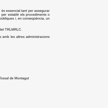
n és essencial tant per assegurar
m per establir els procediments o
 públiques i, en conseqüència, un
ts del TRLMRLC.
s amb les altres administracions
l Tossal de Montagut