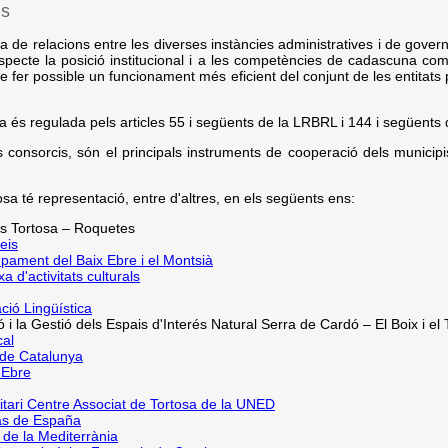
ns
de relacions entre les diverses instàncies administratives i de gover
respecte la posició institucional i a les competències de cadascuna co
fer possible un funcionament més eficient del conjunt de les entitats
va és regulada pels articles 55 i següents de la LRBRL i 144 i següen
 consorcis, són el principals instruments de cooperació dels municipi
sa té representació, entre d'altres, en els següents ens:
s Tortosa – Roquetes
eis
pament del Baix Ebre i el Montsià
 d'activitats culturals
ció Lingüística
ó i la Gestió dels Espais d'Interés Natural Serra de Cardó – El Boix i e
cal
 de Catalunya
'Ebre
itari Centre Associat de Tortosa de la UNED
as de España
 de la Mediterrània