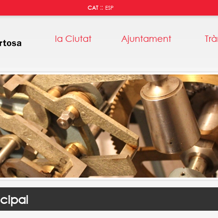
::
CAT
ESP
la Ciutat
Ajuntament
Trà
cipal