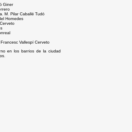
ló Giner
errero
a. M. Pilar Caballé Tudó
Bel Homedes
 Cerveto
ós
onreal
. Francesc Vallespí Cerveto
rno en los barrios de la ciudad
os.