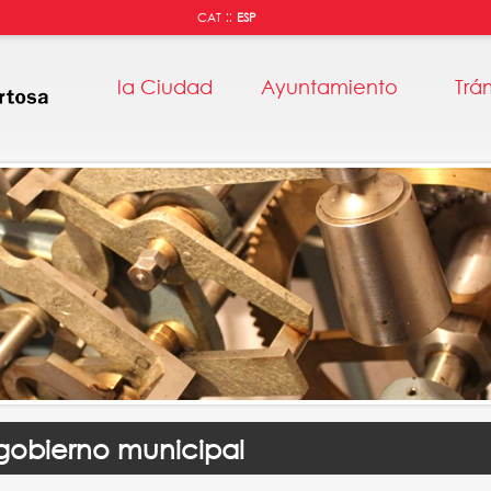
::
CAT
ESP
la Ciudad
Ayuntamiento
Trá
gobierno municipal