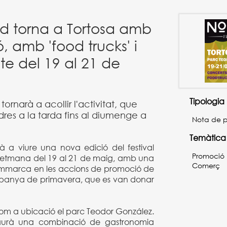
ad torna a Tortosa amb
ó, amb 'food trucks' i
te del 19 al 21 de
Tipologia
ornarà a acollir l'activitat, que
dres a la tarda fins al diumenge a
Nota de 
Temàtica
à a viure una nova edició del festival
Promoció
setmana del 19 al 21 de maig, amb una
Comerç
emmarca en les accions de promoció de
ampanya de primavera, que es van donar
om a ubicació el parc Teodor González.
 haurà una combinació de gastronomia