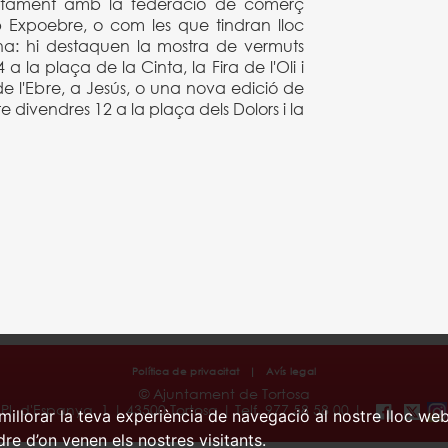
ntament amb la federació de comerç
 Expoebre, o com les que tindran lloc
a: hi destaquen la mostra de vermuts
 la plaça de la Cinta, la Fira de l'Oli i
de l'Ebre, a Jesús, o una nova edició de
ste divendres 12 a la plaça dels Dolors i la
Política de privacitat
|
Avís legal
© Ajuntament de Tortosa
Pl. d'Espanya, 1 | 43500 Tortosa | Telf. 977 58 58 00 |
millorar la teva experiència de navegació al nostre lloc web
ndre d’on venen els nostres visitants.