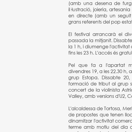
(amb una desena de furgo
il·lustració, joieria, artesa
en directe (amb un segui
grans referents del pop estat
El festival arrancarà el di
passada la mitjanit. Dissab
la 1 h, i diumenge l'activitat 
fins les 23 h. L'accés és gratuï
Pel que fa a l'apartat m
divendres 19, a les 22.30 h,
grup Estopa. Dissabte 20,
formació de tribut al grup 
concert de la violinista Astr
Valley, amb versions d'U2, C
L'alcaldessa de Tortosa, Meri
de propostes que tenen lloc
dinamitzar l'activitat comerc
terme amb motiu del dia d