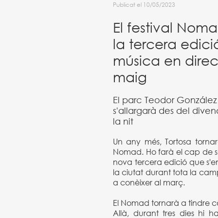
Publicat el 10/05/2023
El festival Nom
la tercera edici
música en direc
maig
El parc Teodor González t
s'allargarà des del diven
la nit
Un any més, Tortosa tornar
Nomad. Ho farà el cap de 
nova tercera edició que s'
la ciutat durant tota la c
a conèixer al març.
El Nomad tornarà a tindre c
Allà, durant tres dies hi