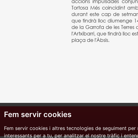
accions impulsades conju
Tortosa Més coincidint amb
durant este cap de setman
que tindrà lloc diumenge 14 a
de la Garrofa de les Terres 
l'Artxibarri, que tindrà lloc e
plaça de l'Àbsis.
Fem servir cookies
Fem servir cookies i altres tecnologies de seguiment per 
interessants per a tu, per analitzar el nostre tràfic i ente