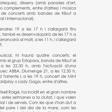
teques), disseny (amb parades d'art,
nia o complements, entre d'altres) i música
t de concerts amb bandes de tribut a
al i internacional).
vendres 19 a les 17 h i s'allargarà fins
te, també es desenvoluparà de les 17 h a
arrancarà al matí, a les 11 h, i s'allargarà
t.
usical, hi haurà quatre concerts: el
 amb el grup Estopaos, banda de tribut al
 a les 22.30 h, amb l'actuació d'una
suec ABBA. Diumenge 21, a les 12.30 h,
id Torrente i, a les 19 h, concert de Mint
oldplay o Lady Gaga, entre d'altres.
txell Roigé, ha incidit en el gran nombre
 estes setmanes a la ciutat, i que volen
ial i de serveis. Com les que s'han dut a
el pare i del dia de la mare, com les