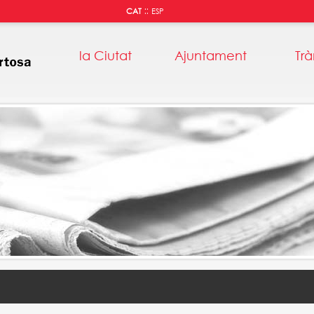
::
CAT
ESP
la Ciutat
Ajuntament
Trà