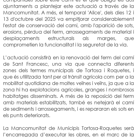
ajuntaments a plantejar este actuació a través de la
Mancomunitat. A més, el temporal 'Alice', dels dies 12 i
13 d'octubre del 2025 va empitjorar considerablement
l'estat de conservació del camí, amb l'aparició de sots,
erosions, pèrdua del ferm, arrossegaments de material i
desplaçaments estructurals als marges, que
comprometien la funcionalitat i la seguretat de la via.
L’actuació consistirà en la renovació del ferm del camí
de Sant Francesc, una via que connecta diferents
zones dels termes municipals de Tortosa i Roquetes, i
que és utilitzada tant per al trànsit agrícola com per a la
mobilitat quotidiana de moltes veïnes i veïns, ja que a la
zona hi ha explotacions agrícoles, granges i nombrosos
habitatges disseminats. A més de la reposició del ferm
amb materials estabilitzats, també es netejarà el camí
de sediments i arrossegaments, i es repararan els sots en
els punts deteriorats.
La Mancomunitat de Municipis Tortosa-Roquetes serà
l’encarregada d’executar les obres, en el marc de la