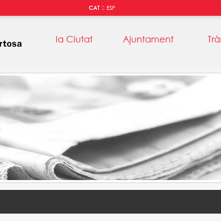
::
CAT
ESP
la Ciutat
Ajuntament
Trà