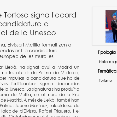
 Tortosa signa l'acord
 candidatura a
al de la Unesco
, Eivissa i Melilla formalitzen a
ar endavant la candidatura
Tipologia
 europea de les muralles
Nota de 
ar Lleixà, ha signat avui a Madrid un
Temàtica
amb les ciutats de Palma de Mallorca,
a, per impulsar la candidatura que ha de
Turisme
ves fortificacions siguen declarades
e la Unesco. La signatura s'ha produït a
noma de Melilla, en el marc de la Fira
), de Madrid. A més de Lleixà, també han
e Palma, Jaume Martínez; l'alcaldessa de
alcalde d'Eivissa, Rafael Triguero, i el
lilla Ciutat Monumental, Francisco José