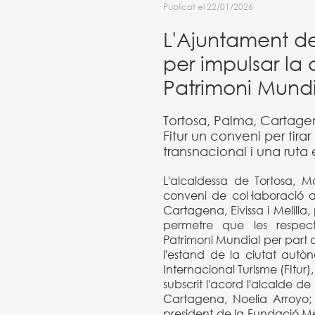
Publicat el 22/01/2026
L'Ajuntament de
per impulsar la
Patrimoni Mundi
Tortosa, Palma, Cartagena
Fitur un conveni per tir
transnacional i una ruta
L'alcaldessa de Tortosa, M
conveni de col·laboració 
Cartagena, Eivissa i Melill
permetre que les respecti
Patrimoni Mundial per part d
l'estand de la ciutat autò
Internacional Turisme (FItur
subscrit l'acord l'alcalde d
Cartagena, Noelia Arroyo; l'
president de la Fundació Me