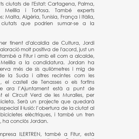
ts ciutats de l'Estat: Cartagena, Palma,
, Melilla i Tortosa. També experts
: Malta, Algèria, Tunísia, França i Itàlia,
s ciutats que podrien sumar-se a la
er tinent d'alcaldia de Cultura, Jordi
oració molt positiva de l'acord, just un
 també a Fitur i amb ell com a alcalde,
 Melilla a la candidatura. Jordan ha
erva més de sis quilòmetres i mig de
de la Suda i altres recintes com les
el castell de Tenasses o els fortins
ue ara l’Ajuntament està a punt de
t el Circuit Verd de les Muralles, per
cicleta. Serà un projecte que quedarà
special il·lusió: l’obertura de la ciutat al
 bicicletes elèctriques, i també un tren
c", ha conclòs Jordan.
mpresa ILERTREN, també a Fitur, està