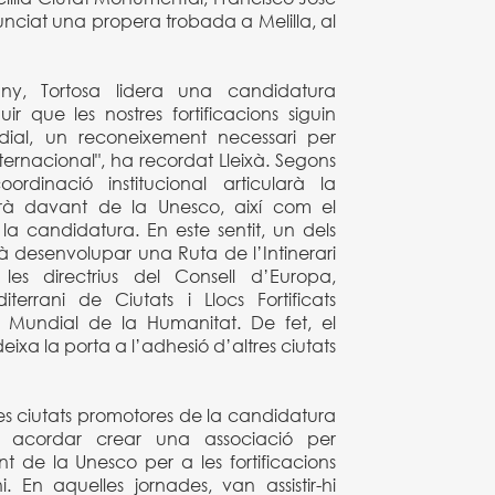
ciat una propera trobada a Melilla, al
y, Tortosa lidera una candidatura
r que les nostres fortificacions siguin
dial, un reconeixement necessari per
nternacional", ha recordat Lleixà. Segons
ordinació institucional articularà la
rà davant de la Unesco, així com el
 la candidatura. En este sentit, un dels
à desenvolupar una Ruta de l’Intinerari
les directrius del Consell d’Europa,
errani de Ciutats i Llocs Fortificats
 Mundial de la Humanitat. De fet, el
ixa la porta a l’adhesió d’altres ciutats
 les ciutats promotores de la candidatura
 acordar crear una associació per
 de la Unesco per a les fortificacions
. En aquelles jornades, van assistir-hi