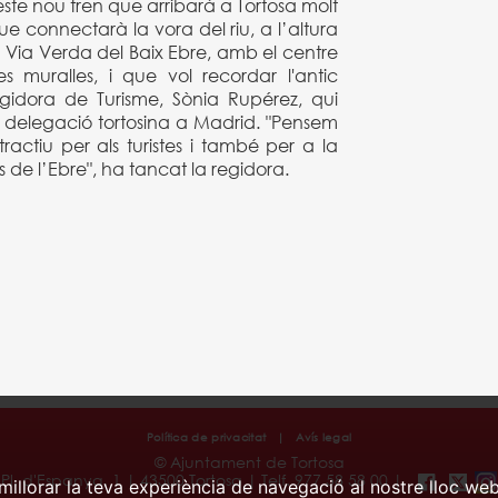
te nou tren que arribarà a Tortosa molt
 que connectarà la vora del riu, a l’altura
a Via Verda del Baix Ebre, amb el centre
es muralles, i que vol recordar l'antic
egidora de Turisme, Sònia Rupérez, qui
 delegació tortosina a Madrid. "Pensem
ractiu per als turistes i també per a la
es de l’Ebre", ha tancat la regidora.
Política de privacitat
|
Avís legal
© Ajuntament de Tortosa
Pl. d'Espanya, 1 | 43500 Tortosa | Telf. 977 58 58 00 |
millorar la teva experiència de navegació al nostre lloc web