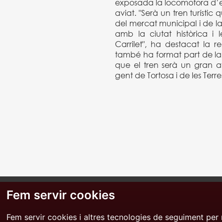
exposada la locomotora d’es
aviat. "Serà un tren turístic
del mercat municipal i de l
amb la ciutat històrica i l
Carrilet", ha destacat la r
també ha format part de la
que el tren serà un gran at
gent de Tortosa i de les Terr
Fem servir cookies
Fem servir cookies i altres tecnologies de seguiment per 