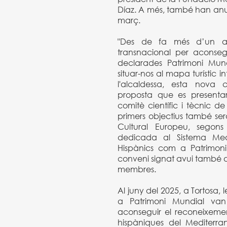
Díaz. A més, també han anun
març.
"Des de fa més d’un an
transnacional per aconsegui
declarades Patrimoni Mun
situar-nos al mapa turístic i
l'alcaldessa, esta nova co
proposta que es presenta
comitè científic i tècnic de
primers objectius també ser
Cultural Europeu, segons 
dedicada al Sistema Medit
Hispànics com a Patrimoni
conveni signat avui també de
membres.
Al juny del 2025, a Tortosa,
a Patrimoni Mundial van
aconseguir el reconeixement
hispàniques del Mediterrani