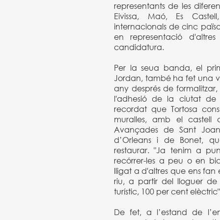
representants de les diferen
Eivissa, Maó, Es Castell
internacionals de cinc països
en representació d'altre
candidatura.
Per la seua banda, el prim
Jordan, també ha fet una val
any després de formalitzar,
l'adhesió de la ciutat de
recordat que Tortosa cons
muralles, amb el castell 
Avançades de Sant Joan, 
d’Orleans i de Bonet, q
restaurar. "Ja tenim a pun
recórrer-les a peu o en bi
lligat a d'altres que ens fan e
riu, a partir del lloguer de
turístic, 100 per cent elèctri
De fet, a l’estand de l’e