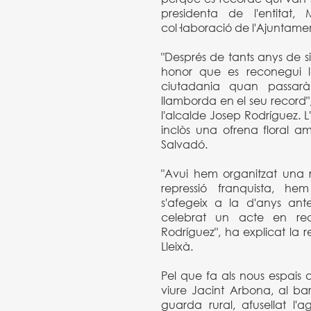
presidenta de l'entitat,
col·laboració de l'Ajuntament
"Després de tants anys de sil
honor que es reconegui l
ciutadania quan passarà
llamborda en el seu record"
l'alcalde Josep Rodríguez. 
inclòs una ofrena floral 
Salvadó.
"Avui hem organitzat una r
repressió franquista, he
s'afegeix a la d'anys ant
celebrat un acte en rec
Rodríguez", ha explicat la
Lleixà.
Pel que fa als nous espais 
viure Jacint Arbona, al ba
guarda rural, afusellat l'