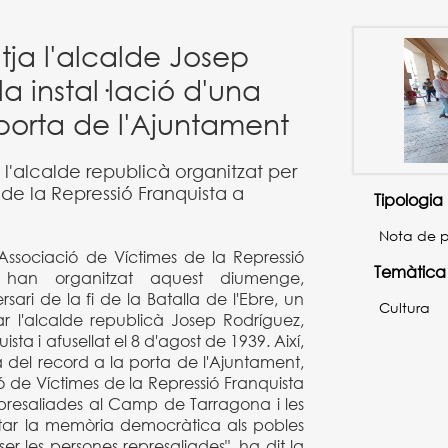
ja l'alcalde Josep
a instal·lació d'una
porta de l'Ajuntament
l'alcalde republicà organitzat per
 de la Repressió Franquista a
Tipologia
Nota de 
'Associació de Víctimes de la Repressió
Temàtica
 han organitzat aquest diumenge,
sari de la fi de la Batalla de l'Ebre, un
Cultura
 l'alcalde republicà Josep Rodríguez,
ista i afusellat el 8 d'agost de 1939. Així,
a del record a la porta de l'Ajuntament,
ió de Víctimes de la Repressió Franquista
presaliades al Camp de Tarragona i les
rtar la memòria democràtica als pobles
r les persones represaliades", ha dit la