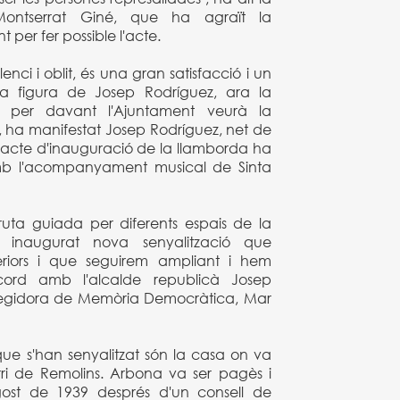
 Montserrat Giné, que ha agraït la
 per fer possible l'acte.
enci i oblit, és una gran satisfacció i un
a figura de Josep Rodríguez, ara la
 per davant l'Ajuntament veurà la
, ha manifestat Josep Rodríguez, net de
L'acte d'inauguració de la llamborda ha
amb l'acompanyament musical de Sinta
uta guiada per diferents espais de la
m inaugurat nova senyalització que
eriors i que seguirem ampliant i hem
ord amb l'alcalde republicà Josep
 regidora de Memòria Democràtica, Mar
que s'han senyalitzat són la casa on va
rri de Remolins. Arbona va ser pagès i
agost de 1939 després d'un consell de