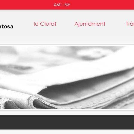
::
CAT
ESP
la Ciutat
Ajuntament
Trà