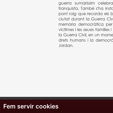
guerra sumaríssim celebra
franquista. També s'ha instal
pont roig que recorda els b
ciutat durant la Guerra Civi
memòria democràtica per r
víctimes i les seues famílies
la Guerra Civil, en un mome
drets humans i la democràci
Jordan.
Fem servir cookies