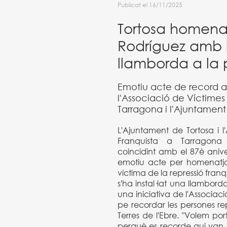
Publicat el 16/11/2025
Tortosa homenat
Rodríguez amb l
llamborda a la 
Emotiu acte de record a 
l'Associació de Víctimes
Tarragona i l'Ajuntament
L'Ajuntament de Tortosa i l
Franquista a Tarragona
coincidint amb el 87è aniver
emotiu acte per homenatjar
víctima de la repressió franqu
s'ha instal·lat una llambord
una iniciativa de l'Associac
pe recordar les persones re
Terres de l'Ebre. "Volem po
perquè es recorde qui van se