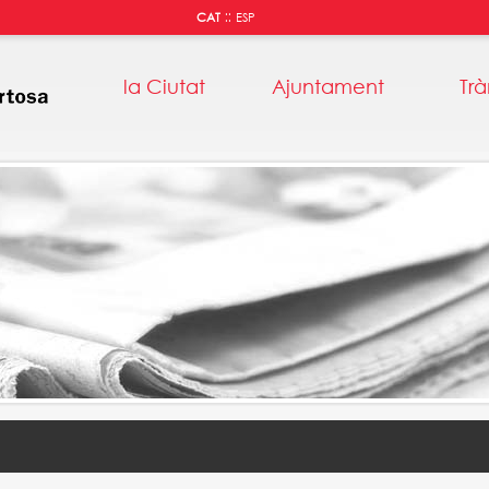
::
CAT
ESP
la Ciutat
Ajuntament
Trà