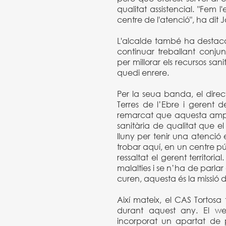
qualitat assistencial. "Fem
centre de l'atenció", ha dit 
L'alcalde també ha destac
continuar treballant conj
per millorar els recursos san
quedi enrere.
Per la seua banda, el directo
Terres de l’Ebre i gerent d
remarcat que aquesta ampli
sanitària de qualitat que el 
lluny per tenir una atenció
trobar aquí, en un centre pú
ressaltat el gerent territori
malalties i se n’ha de parlar
curen, aquesta és la missió 
Així mateix, el CAS Tortosa
durant aquest any. El we
incorporat un apartat de 