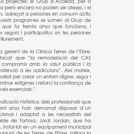
s projectes: el Grup d’Acollida, per a
da però encara no poden ser ateses, i el
, adreçat a persones en consum actiu
quests programes se sumen al Grup de
 que fa trenta anys que funciona, i
s segurs i participatius on les persones
lliurement.
ra gerent de la Clínica Terres de l’Ebre,
estacat que “la remodelació del CAS
 compromís amb la salut pública i la
’atenció a les addiccions”. Així mateix,
llat per crear un entorn digne, segur i
iminar estigmes i reforci la confiança de
eis essencials.”
indicació històrica dels professionals que
rant anys han demanat disposar d’un
ional i adaptat a les necessitats del
calde de Tortosa, Jordi Jordan, que ha
 instal·lat en un equipament municipal
njunt de les Terres de l'Ebre, millora la