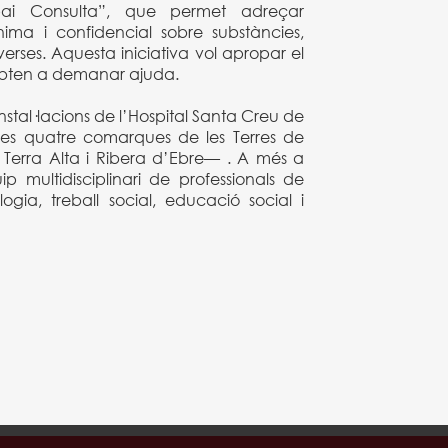
pai Consulta”, que permet adreçar
ma i confidencial sobre substàncies,
erses. Aquesta iniciativa vol apropar el
dubten a demanar ajuda.
instal·lacions de l’Hospital Santa Creu de
les quatre comarques de les Terres de
 Terra Alta i Ribera d’Ebre— . A més a
multidisciplinari de professionals de
logia, treball social, educació social i