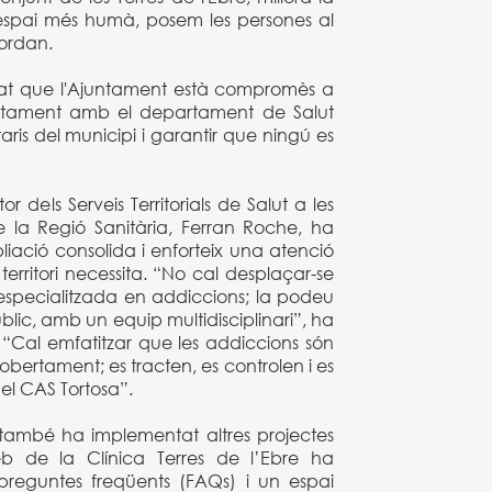
 l'espai més humà, posem les persones al
Jordan.
at que l'Ajuntament està compromès a
untament amb el departament de Salut
itaris del municipi i garantir que ningú es
r dels Serveis Territorials de Salut a les
e la Regió Sanitària, Ferran Roche, ha
ació consolida i enforteix una atenció
territori necessita. “No cal desplaçar-se
 especialitzada en addiccions; la podeu
blic, amb un equip multidisciplinari”, ha
al. “Cal emfatitzar que les addiccions són
 obertament; es tracten, es controlen i es
del CAS Tortosa”.
 també ha implementat altres projectes
b de la Clínica Terres de l’Ebre ha
preguntes freqüents (FAQs) i un espai