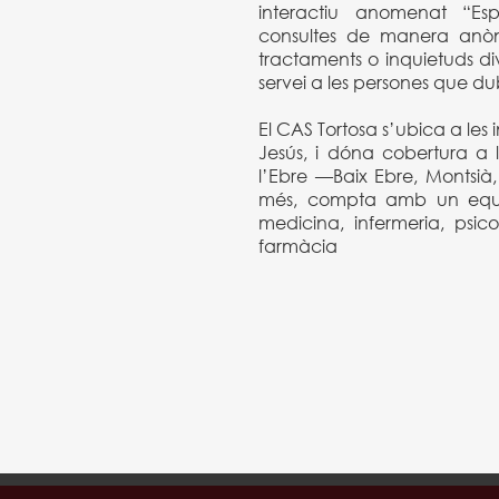
interactiu anomenat “Es
consultes de manera anòni
tractaments o inquietuds div
servei a les persones que 
El CAS Tortosa s’ubica a les 
Jesús, i dóna cobertura a 
l’Ebre —Baix Ebre, Montsià,
més, compta amb un equip 
medicina, infermeria, psico
farmàcia