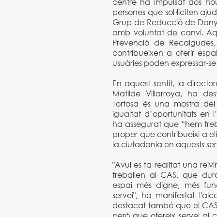
centre ha impulsat dos nou
persones que sol·liciten aju
Grup de Reducció de Danys
amb voluntat de canvi. A
Prevenció de Recaigudes,
contribueixen a oferir espai
usuàries poden expressar-se 
En aquest sentit, la directo
Matilde Villarroya, ha d
Tortosa és una mostra del
igualtat d’oportunitats en l
ha assegurat que “hem treba
proper que contribueixi a el
la ciutadania en aquests serv
"Avui es fa realitat una reiv
treballen al CAS, que du
espai més digne, més func
servei", ha manifestat l'al
destacat també que el CAS,
però que ofereix servei al co