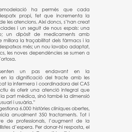
remodelació ha permès que cada
 despatx propi, fet que incrementa la
t de les atencions. Així doncs, s’han creat
ciades i un seguit de nous espais: una
up; un dipòsit de medicaments amb
millora la traçabilitat dels fàrmacs i la
e despatxos més; un nou lavabo adaptat,
doncs, les noves dependències se sumen a
Tortosa.
presenten un pas endavant en la
 en la dignificació del tracte amb les
icat la infermera i coordinadora del CAS
ectiu és oferir una atenció integral que
la part mèdica, sinó també la dimensió
suari i usuària.”
stiona 6.000 històries clíniques obertes,
nicia anualment 350 tractaments. Tot i
e de professionals, l’augment de la
istes d’espera. Per donar-hi resposta, el