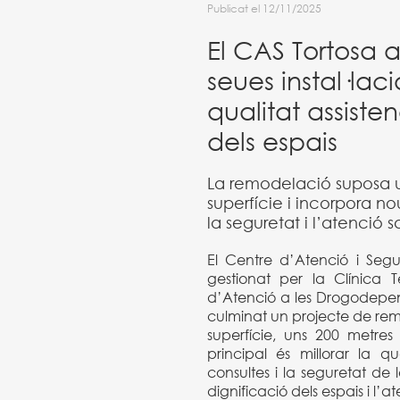
Publicat el 12/11/2025
El CAS Tortosa a
seues instal·laci
qualitat assisten
dels espais
La remodelació suposa u
superfície i incorpora no
la seguretat i l’atenció s
El Centre d’Atenció i Segu
gestionat per la Clínica T
d’Atenció a les Drogodepe
culminat un projecte de rem
superfície, uns 200 metre
principal és millorar la qua
consultes i la seguretat de l
dignificació dels espais i l’at