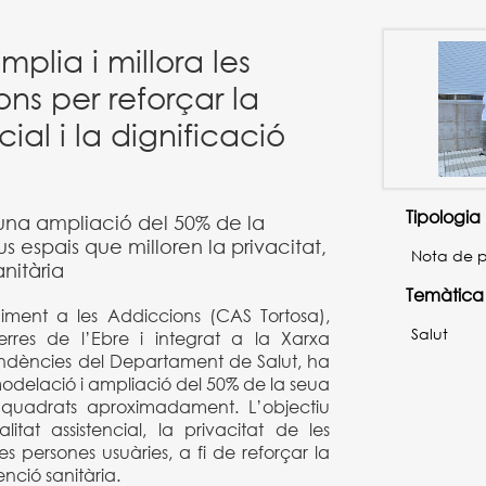
mplia i millora les
ons per reforçar la
cial i la dignificació
Tipologia
na ampliació del 50% de la
us espais que milloren la privacitat,
Nota de 
anitària
Temàtica
iment a les Addiccions (CAS Tortosa),
Salut
erres de l’Ebre i integrat a la Xarxa
ndències del Departament de Salut, ha
odelació i ampliació del 50% de la seua
s quadrats aproximadament. L’objectiu
litat assistencial, la privacitat de les
es persones usuàries, a fi de reforçar la
enció sanitària.