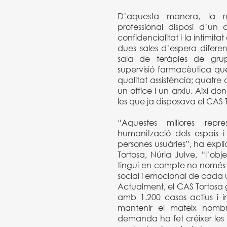
D’aquesta manera, la 
professional disposi d’un
confidencialitat i la intimita
dues sales d’espera diferen
sala de teràpies de gr
supervisió farmacèutica que 
qualitat assistència; quatr
un office i un arxiu. Així 
les que ja disposava el CAS 
“Aquestes millores re
humanització dels espais i
persones usuàries”, ha expl
Tortosa, Núria Julve, “l’obj
tingui en compte no només 
social i emocional de cada u
Actualment, el CAS Tortosa ge
amb 1.200 casos actius i i
mantenir el mateix nombr
demanda ha fet créixer les ll