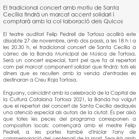
El tradicional concert amb motiu de Santa
Cecília tindrà un marcat accent solidari i
comptarà amb la col·laboració dels Quicos
El teatre auditori Felip Pedrell de Tortosa acollirà este
dissabte 27 de novembre, amb dos passis, a les 18 h i a
les 20.30 h, el tradicional concert de Santa Cecília a
càrrec de la Banda Municipal de Música de Tortosa.
Serà un concert especial, tant pel que fa al repertori
com pel marcat component solidari que tindrà: tots els
diners que es recullen amb la venda d'entrades es
destinaran a Creu Roja Tortosa.
Enguany, coincidint amb la celebració de la Capital de
la Cultura Catalana Tortosa 2021, la Banda ha volgut
que el repertori del concert de Santa Cecília dediqués
una atenció especial als autors de la ciutat. És per això
que totes les peces del programa corresponen a
compositors locals: començarà amb el mestre Felip
Pedrell, a les portes també d'iniciar l'any de
commemoració del centenari de la mort. Seguirà amb