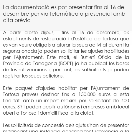
La documentació es pot presentar fins al 16 de
desembre per via telemàtica o presencial amb
cita prèvia
A partir d'este dijous, i fins al 16 de desembre, els
establiments de restauració i d'estètica de Tortosa que
es van veure obligats a aturar la seua activitat durant la
segona onada ja poden sol·licitar les ajudes habilitades
per l'Ajuntament. Este matí, el Butlletí Oficial de la
Província de Tarragona (BOPT) ja ha publicat les bases
de les subvencions i, per tant, els sol·licitants ja poden
registrar les seues peticions.
Este paquet d'ajudes habilitat per l'Ajuntament de
Tortosa preveu destinar fins a 150.000 euros a esta
finalitat, amb un import màxim per sol·licitant de 400
euros. S'hi poden acollir autònoms i empreses amb local
obert a Tortosa i domicili fiscal a la ciutat.
Les sol·licituds de concessió dels ajuts s'han de presentar
mitjançant una instància genèrica fent referència a la