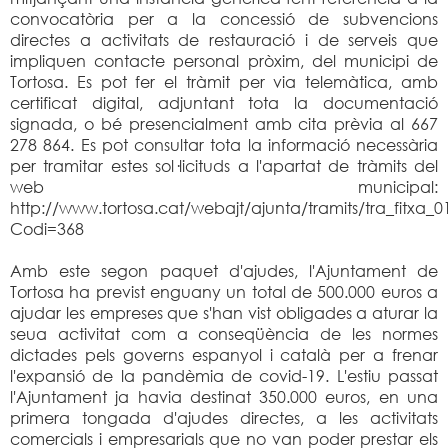
convocatòria per a la concessió de subvencions
directes a activitats de restauració i de serveis que
impliquen contacte personal pròxim, del municipi de
Tortosa. Es pot fer el tràmit per via telemàtica, amb
certificat digital, adjuntant tota la documentació
signada, o bé presencialment amb cita prèvia al 667
278 864. Es pot consultar tota la informació necessària
per tramitar estes sol·licituds a l'apartat de tràmits del
web municipal:
http://www.tortosa.cat/webajt/ajunta/tramits/tra_fitxa_0
Codi=368
Amb este segon paquet d'ajudes, l'Ajuntament de
Tortosa ha previst enguany un total de 500.000 euros a
ajudar les empreses que s'han vist obligades a aturar la
seua activitat com a conseqüència de les normes
dictades pels governs espanyol i català per a frenar
l'expansió de la pandèmia de covid-19. L'estiu passat
l'Ajuntament ja havia destinat 350.000 euros, en una
primera tongada d'ajudes directes, a les activitats
comercials i empresarials que no van poder prestar els