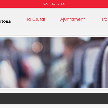
::
::
CAT
ESP
ENG
la Ciutat
Ajuntament
Trà