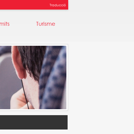
Traducció
mits
Turisme