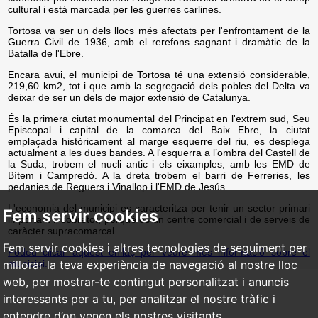
cultural i està marcada per les guerres carlines.
Tortosa va ser un dels llocs més afectats per l'enfrontament de la
Guerra Civil de 1936, amb el rerefons sagnant i dramàtic de la
Batalla de l'Ebre.
Encara avui, el municipi de Tortosa té una extensió considerable,
219,60 km2, tot i que amb la segregació dels pobles del Delta va
deixar de ser un dels de major extensió de Catalunya.
És la primera ciutat monumental del Principat en l'extrem sud, Seu
Episcopal i capital de la comarca del Baix Ebre, la ciutat
emplaçada històricament al marge esquerre del riu, es desplega
actualment a les dues bandes. A l'esquerra a l’ombra del Castell de
la Suda, trobem el nucli antic i els eixamples, amb les EMD de
Bítem i Campredó. A la dreta trobem el barri de Ferreries, les
pedanies de Reguers i Vinallop i l'EMD de Jesús.
L'economia del municipi es caracteritza per tenir un sector primari
Fem servir cookies
important i, sobretot, perquè és un centre comercial i de serveis de
caràcter supracomarcal.
Fem servir cookies i altres tecnologies de seguiment per
Podeu clicar aquest enllaç per veure més informació sobre el
municipi.
millorar la teva experiència de navegació al nostre lloc
web, per mostrar-te contingut personalitzat i anuncis
interessants per a tu, per analitzar el nostre tràfic i
entendre d’on venen els nostres visitants.