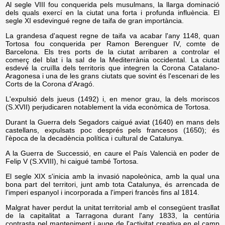
Al segle VIII fou conquerida pels musulmans, la llarga dominació
dels quals exercí en la ciutat una forta i profunda influència. El
segle XI esdevingué regne de taifa de gran importància.
La grandesa d'aquest regne de taifa va acabar l'any 1148, quan
Tortosa fou conquerida per Ramon Berenguer IV, comte de
Barcelona. Els tres ports de la ciutat arribaren a controlar el
comerç del blat i la sal de la Mediterrània occidental. La ciutat
esdevé la cruïlla dels territoris que integren la Corona Catalano-
Aragonesa i una de les grans ciutats que sovint és l'escenari de les
Corts de la Corona d'Aragó.
L'expulsió dels jueus (1492) i, en menor grau, la dels moriscos
(S.XVII) perjudicaren notablement la vida econòmica de Tortosa.
Durant la Guerra dels Segadors caigué aviat (1640) en mans dels
castellans, expulsats poc després pels francesos (1650); és
l'època de la decadència política i cultural de Catalunya.
A la Guerra de Successió, en caure el País Valencià en poder de
Felip V (S.XVIII), hi caigué també Tortosa.
El segle XIX s'inicia amb la invasió napoleònica, amb la qual una
bona part del territori, junt amb tota Catalunya, és arrencada de
l'imperi espanyol i incorporada a l'imperi francès fins al 1814.
Malgrat haver perdut la unitat territorial amb el consegüent trasllat
de la capitalitat a Tarragona durant l'any 1833, la centúria
contrasta pel manteniment i auge de l'activitat creativa en el camp