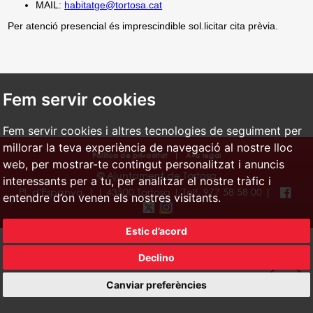
MAIL:
habitatge@tortosa.cat
Per atenció presencial és imprescindible sol.licitar cita prèvia.
Fem servir cookies
Fem servir cookies i altres tecnologies de seguiment per
millorar la teva experiència de navegació al nostre lloc
Política de privacitat
|
Avís legal
web, per mostrar-te contingut personalitzat i anuncis
© Ajuntament de Tortosa
interessants per a tu, per analitzar el nostre tràfic i
Pl. d'Espanya, 1 | 43500 Tortosa | Telf. 977 58 58 00 |
entendre d’on venen els nostres visitants.
Estic d’acord
Declino
Canviar preferències