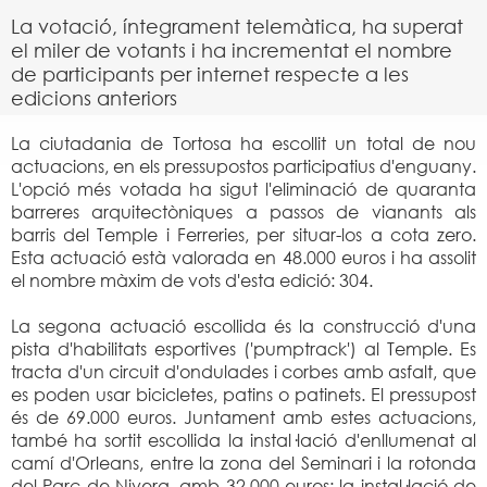
La votació, íntegrament telemàtica, ha superat
el miler de votants i ha incrementat el nombre
de participants per internet respecte a les
edicions anteriors
La ciutadania de Tortosa ha escollit un total de nou
actuacions, en els pressupostos participatius d'enguany.
L'opció més votada ha sigut l'eliminació de quaranta
barreres arquitectòniques a passos de vianants als
barris del Temple i Ferreries, per situar-los a cota zero.
Esta actuació està valorada en 48.000 euros i ha assolit
el nombre màxim de vots d'esta edició: 304.
La segona actuació escollida és la construcció d'una
pista d'habilitats esportives ('pumptrack') al Temple. Es
tracta d'un circuit d'ondulades i corbes amb asfalt, que
es poden usar bicicletes, patins o patinets. El pressupost
és de 69.000 euros. Juntament amb estes actuacions,
també ha sortit escollida la instal·lació d'enllumenat al
camí d'Orleans, entre la zona del Seminari i la rotonda
del Parc de Nivera, amb 32.000 euros; la instal·lació de