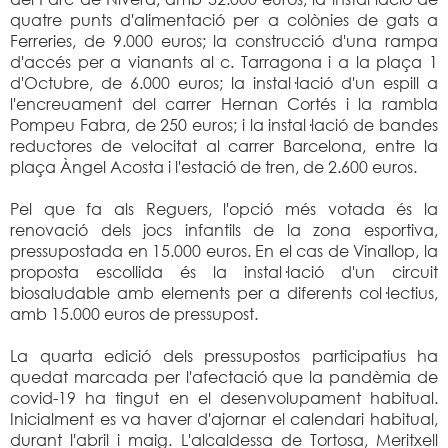
quatre punts d'alimentació per a colònies de gats a
Ferreries, de 9.000 euros; la construcció d'una rampa
d'accés per a vianants al c. Tarragona i a la plaça 1
d'Octubre, de 6.000 euros; la instal·lació d'un espill a
l'encreuament del carrer Hernan Cortés i la rambla
Pompeu Fabra, de 250 euros; i la instal·lació de bandes
reductores de velocitat al carrer Barcelona, entre la
plaça Àngel Acosta i l'estació de tren, de 2.600 euros.
Pel que fa als Reguers, l'opció més votada és la
renovació dels jocs infantils de la zona esportiva,
pressupostada en 15.000 euros. En el cas de Vinallop, la
proposta escollida és la instal·lació d'un circuit
biosaludable amb elements per a diferents col·lectius,
amb 15.000 euros de pressupost.
La quarta edició dels pressupostos participatius ha
quedat marcada per l'afectació que la pandèmia de
covid-19 ha tingut en el desenvolupament habitual.
Inicialment es va haver d'ajornar el calendari habitual,
durant l'abril i maig. L'alcaldessa de Tortosa, Meritxell