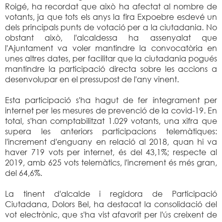
Roigé, ha recordat que això ha afectat al nombre de
votants, ja que tots els anys la fira Expoebre esdevé un
dels principals punts de votació per a la ciutadania. No
obstant això, l'alcaldessa ha assenyalat que
l'Ajuntament va voler mantindre la convocatòria en
unes altres dates, per facilitar que la ciutadania pogués
mantindre la participació directa sobre les accions a
desenvolupar en el pressupost de l'any vinent.
Esta participació s'ha hagut de fer íntegrament per
internet per les mesures de prevenció de la covid-19. En
total, s'han comptabilitzat 1.029 votants, una xifra que
supera les anteriors participacions telemàtiques:
l'increment d'enguany en relació al 2018, quan hi va
haver 719 vots per internet, és del 43,1%; respecte al
2019, amb 625 vots telemàtics, l'increment és més gran,
del 64,6%.
La tinent d'alcalde i regidora de Participació
Ciutadana, Dolors Bel, ha destacat la consolidació del
vot electrònic, que s'ha vist afavorit per l'ús creixent de