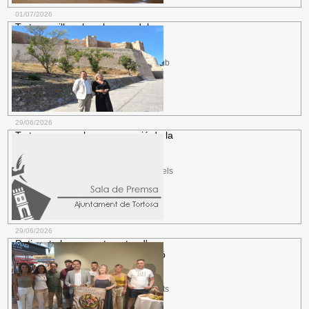
01/07/2026
Tortosa millora la sala gran del
Teatre Auditori Felip Pedrell amb
una
Urbanisme.
La reforma es completa amb
millores en l'escomesa i la instal·lació
elèctrica, el sistema de...
més informació
29/06/2026
Tortosa renova la programació de la
Festa del Renaixement amb
espectacles
Festa del Renaixement.
Es recuperen els
Viatges Historicoartístics i s\'obriran les
passarel·les i les galeries del...
més informació
29/06/2026
Detingut el presumpte autor d'un
robatori amb violència i intimidació
en
Seguretat Ciutadana.
La Policia Local
localitza el suposat responsable dels fets
als pocs minuts de l'avís, després...