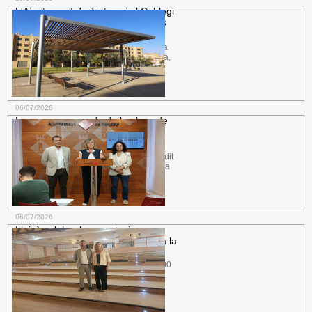
L'Ajuntament de Tortosa i el Col·legi
d'Arquitectes impulsen un concurs
per
Urbanisme.
El futur edifici regenerarà la
trama urbana entre el passeig de Ronda,
el carrer Costa de...
més informació
06/07/2026
La nova zona verda de la plaça de
Francesc Macià inclourà un espai
de joc
Participació Ciutadana.
Així ho ha decidit
el veïnat a través d'una enquesta en línia
que ha culminat el procés...
més informació
06/07/2026
Lleixà celebra les aportacions
addicionals de la Generalitat per a la
Ajuntament.
El pressupost del govern
català per al 2026 també preveu 300.000
euros per a la millora de la...
més informació