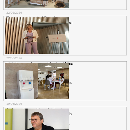
més informació
22/06/2026
Tortosa celebrarà el Renaixement
Gastronòmic amb dos dies de cuina
en
Festa del Renaixement.
Serà el 17 i 18
de juliol amb Ada Parellada i els xefs de
set restaurants de renom de la ciutat,...
més informació
22/06/2026
Lleixà presenta en audiència pública
un pressupost històric de 52,3
milions
Ajuntament.
Els comptes del 2026
incrementen les inversions un 72,4%, fins
als 7,9 milions d'euros, sense...
més informació
19/06/2026
Tortosa afegeix l'Hospital Santa
Creu de Jesús a la xarxa de refugis
Salut.
La piscina del WIN Jesús està
oberta des del 15 de juny, mentre que la
del poble dels Reguers ho...