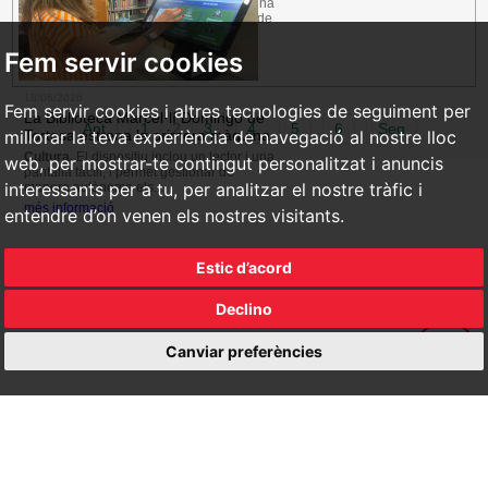
Urbanisme.
Les actuacions preveuen una
major densitat de vegetació, el sistema de
reg, petites dunes...
més informació
Fem servir cookies
18/06/2026
Fem servir cookies i altres tecnologies de seguiment per
La Biblioteca Marcel·lí Domingo de
Ant
1
2
3
4
5
6
Seg
Tortosa estrena la primera màquina
millorar la teva experiència de navegació al nostre lloc
Cultura.
El dispositiu inclou un lector i una
web, per mostrar-te contingut personalitzat i anuncis
pantalla tàctil, i permet gestionar de
interessants per a tu, per analitzar el nostre tràfic i
manera autònoma els...
més informació
entendre d’on venen els nostres visitants.
Estic d’acord
Declino
Canviar preferències