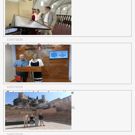
13/07/2026
Tortosa estrena Renaixement
Interactiu, una experiència
audiovisual i
Festa del Renaixement.
La instal·lació,
ubicada al Centre d\'Interpretació del
Renaixement de l\'antiga església de
Sant...
més informació
10/07/2026
Tortosa inicia la fase de votació per
decidir entre 64 propostes dels
Participació Ciutadana.
El procés
participatiu, que arriba a la novena edició,
destina 250.000 euros del pressupost...
més informació
10/07/2026