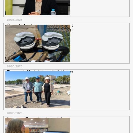
més informació
18/06/2026
Òscar Subirats, nou director gerent
de l\'Hospital Santa Creu de Jesús i
de
Salut.
La designació arriba després del
procés obert per cobrir la vacant que ha
deixat Matilde...
més informació
18/06/2026
El consell d\'administració d\'Aigües
de Tortosa aprova la proposta de
Aigües.
El préstec a set anys i amb un
tipus d\'interès fix del 3,5% servirà per
renovar els comptadors...
més informació
18/06/2026
Tortosa millora el projecte del nou
aparcament d'Adif i s'integrarà la
nova