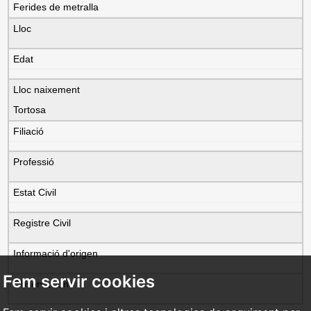
Ferides de metralla
Lloc
Edat
Lloc naixement
Tortosa
Filiació
Professió
Estat Civil
Registre Civil
Informació d'origen
Fem servir cookies
Observacions