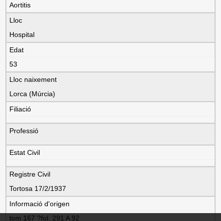
Aortitis
Lloc
Hospital
Edat
53
Lloc naixement
Lorca (Múrcia)
Filiació
Professió
Estat Civil
Registre Civil
Tortosa 17/2/1937
Informació d'origen
tom 167 ?fol. 291 A 92