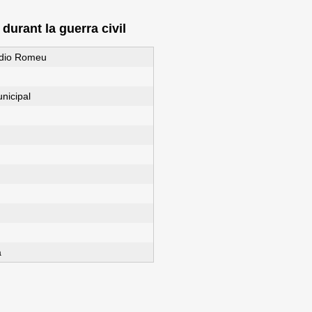
urant la guerra civil
rdio Romeu
nicipal
a