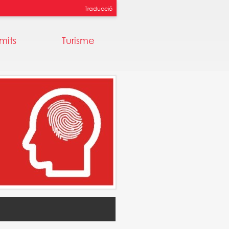
Traducció
mits
Turisme