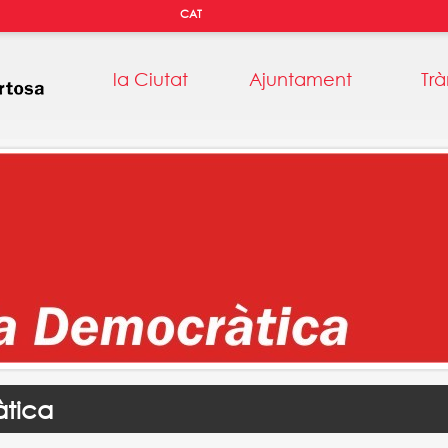
CAT
la Ciutat
Ajuntament
Trà
tica