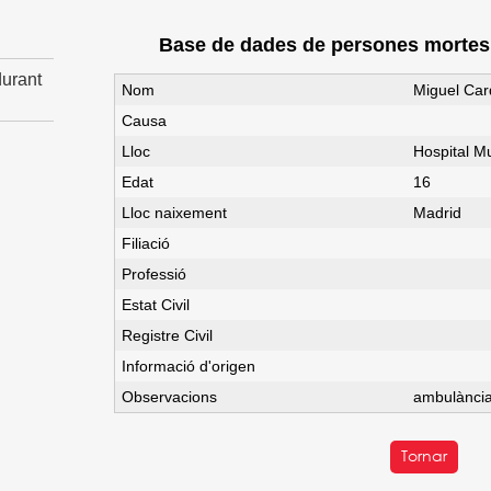
Base de dades de persones mortes d
urant
Nom
Miguel Ca
Causa
Lloc
Hospital Mu
Edat
16
Lloc naixement
Madrid
Filiació
Professió
Estat Civil
Registre Civil
Informació d'origen
Observacions
ambulànci