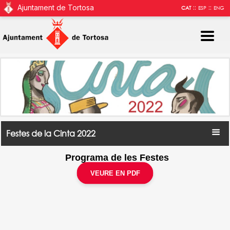
Ajuntament de Tortosa
::
::
CAT
ESP
ENG
Festes de la Cinta 2022
Programa de les Festes
VEURE EN PDF