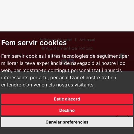
Política de privacitat
|
Avís legal
Fem servir cookies
© Ajuntament de Tortosa
Pl. d'Espanya, 1 | 43500 Tortosa | Telf. 977 58 58 00 |
Fem servir cookies i altres tecnologies de seguiment per
millorar la teva experiència de navegació al nostre lloc
web, per mostrar-te contingut personalitzat i anuncis
interessants per a tu, per analitzar el nostre tràfic i
entendre d’on venen els nostres visitants.
Estic d’acord
Declino
Canviar preferències