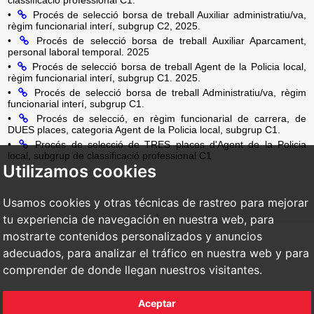
•
Procés de selecció borsa de treball Auxiliar administratiu/va,
règim funcionarial interí, subgrup C2, 2025.
•
Procés de selecció borsa de treball Auxiliar Aparcament,
personal laboral temporal. 2025
•
Procés de selecció borsa de treball Agent de la Policia local,
règim funcionarial interí, subgrup C1. 2025.
•
Procés de selecció borsa de treball Administratiu/va, règim
funcionarial interí, subgrup C1.
•
Procés de selecció, en règim funcionarial de carrera, de
DUES places, categoria Agent de la Policia local, subgrup C1.
•
Procés de selecció de TRES places d'Agent de la Policia
local, subgrup de classificació professional C1
Utilizamos cookies
Usamos cookies y otras técnicas de rastreo para mejorar
1
tu experiencia de navegación en nuestra web, para
mostrarte contenidos personalizados y anuncios
adecuados, para analizar el tráfico en nuestra web y para
comprender de donde llegan nuestros visitantes.
Aceptar