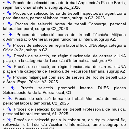
•
Procés de selecció borsa de treball Arquitecte/a Pla de Barris,
règim funcionarial interí, subgrup A1_2026
•
Procés de selecció borsa de treball Inspector/a / agent zona
parquímetres, personal laboral temp, subgrup C2_2026
•
Procés de selecció borsa de treball Conserge, personal
laboral temporal, subgrup C2_2026
•
Procés de selecció borsa de treball Tècnic/a Mitjà/na
d’Administració General, règim funcionarial interí, subgrup A2.
•
Procés de selecció en règim laboral fix d'UNA plaça categoria
Oficial/a 2a, subgrup C2
•
Procés de selecció, en règim funcionarial de carrera d'UNA
plaça, en la categoria de Tècnic/a d’Informàtica, subgrup A2.
•
Procés de selecció, en règim funcionarial de carrera d'UNA
plaça en la categoria de Tècnic/a de Recursos Humans, sugrup A2
•
Provisió mitjançant comissió de serveis del lloc de treball Cap
d’Àrea. Espai Públic, A2_2025.
•
Procés selecció promoció interna DUES places
Sotsinspector/a de la Policia local, C1
•
Procés de selecció borsa de treball Monitor/a de música,
personal laboral temporal, C2_2025
•
Procés de selecció borsa de treball Professor/a de música,
personal laboral temporal, A1_2025
•
Procés de selecció per a la cobertura, en règim laboral fix,
rellevista, d’1 Tècnic/a Auxiliar d’Informàtica, amb subgrup de
classificació professional C1.