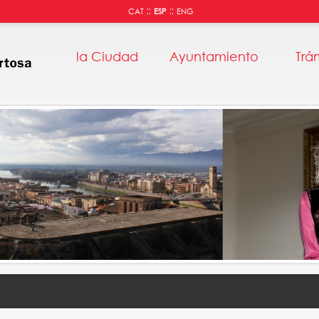
::
::
CAT
ESP
ENG
la Ciudad
Ayuntamiento
Trá