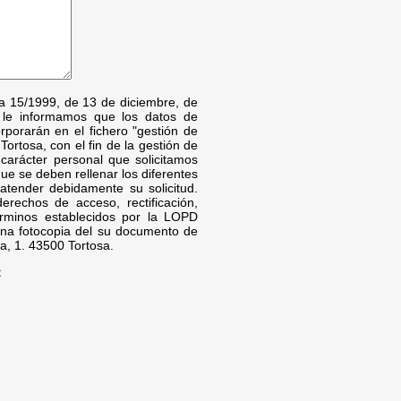
ca 15/1999, de 13 de diciembre, de
 le informamos que los datos de
orporarán en el fichero "gestión de
Tortosa, con el fin de la gestión de
 carácter personal que solicitamos
que se deben rellenar los diferentes
atender debidamente su solicitud.
erechos de acceso, rectificación,
érminos establecidos por la LOPD
una fotocopia del su documento de
a, 1. 43500 Tortosa.
t