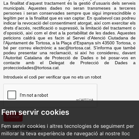
La finalitat d’aquest tractament és la gestió d'usuaris dels serveis
municipals. Aquestes dades no seran transmeses a terceres
persones i seran conservades sempre que sigui imprescindible o
legítim per a la finalitat que es van captar. En qualsevol cas podreu
indicar la revocació del consentiment atorgat, així com exercitar els
drets d’accés, rectificació o supressió, la limitació del tractament o
d'oposició, així com el dret a la portabilitat de les dades. Aquestes
peticions caldrà que es facin al Servei d'Atenció Ciutadana de
l'Ajuntament de Tortosa, a la Plaça d'Espanya s/n 43500 Tortosa, o
bé per correu electrònic a sac@tortosa.cat. S’informa que també
podeu presentar una reclamació, si així ho considereu, davant
l’Autoritat Catalana de Protecció de Dades o bé posar-vos en
contacte amb el Delegat de Protecció de Dades a
protecciodades@tortosa.cat.
Introdueix el codi per verificar que no ets un robot
Fem servir cookies
Fem servir cookies i altres tecnologies de seguiment per
* Camps obligatoris
millorar la teva experiència de navegació al nostre lloc