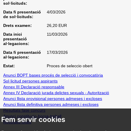
sol·licituds:
Data fi presentació
4/03/2026
de sol·licituds:
Drets examen:
26,20 EUR
Data inici
11/03/2026
presentació
al·legacions:
Data fi presentació
17/03/2026
al·legacions:
Estat:
Proces de seleccio obert
Anunci BOPT bases procés de selecció i convocatòria
Sol·licitud persones aspirants
Annex III Declaració responsable
Annex IV Declaració jurada delictes sexuals - Autorització
Anunci llista provisional persones admeses i excloses
Anunci llista definitiva persones admeses i excloses
Resultats fase concurs
Anunci constitucio-borsa-treball
Fem servir cookies
Resultats finals