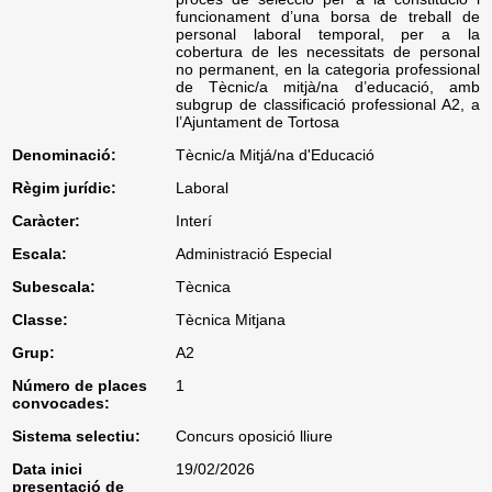
funcionament d’una borsa de treball de
personal laboral temporal, per a la
cobertura de les necessitats de personal
no permanent, en la categoria professional
de Tècnic/a mitjà/na d’educació, amb
subgrup de classificació professional A2, a
l’Ajuntament de Tortosa
Denominació:
Tècnic/a Mitjá/na d'Educació
Règim jurídic:
Laboral
Caràcter:
Interí
Escala:
Administració Especial
Subescala:
Tècnica
Classe:
Tècnica Mitjana
Grup:
A2
Número de places
1
convocades:
Sistema selectiu:
Concurs oposició lliure
Data inici
19/02/2026
presentació de