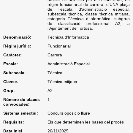
règim funcionarial de carrera, d’UNA plaça
de l’escala d’administració especial,
subescala tècnica, classe tècnica mitjana,
categoria Tècnic/a d’Informàtica, subgrup
de classificació professional A2, a
l’Ajuntament de Tortosa.
Denominació:
Tècnic/a d’Informàtica
Règim jurídic:
Funcionarial
Caràcter:
Carrera
Escala:
Administració Especial
Subescala:
Tècnica
Classe:
Tècnica mitjana
Grup:
A2
Número de places
1
convocades:
Sistema selectiu:
Concurs oposició lliure
Requisits:
Els que determinen les bases del procés
Data inici
26/11/2025