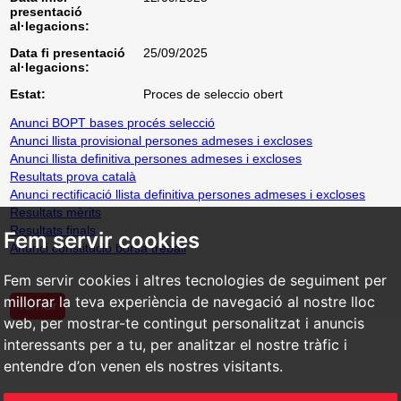
presentació
al·legacions:
Data fi presentació
25/09/2025
al·legacions:
Estat:
Proces de seleccio obert
Anunci BOPT bases procés selecció
Anunci llista provisional persones admeses i excloses
Anunci llista definitiva persones admeses i excloses
Resultats prova català
Anunci rectificació llista definitiva persones admeses i excloses
Resultats mèrits
Resultats finals
Fem servir cookies
Anunci constitució borsa treball
Fem servir cookies i altres tecnologies de seguiment per
millorar la teva experiència de navegació al nostre lloc
web, per mostrar-te contingut personalitzat i anuncis
interessants per a tu, per analitzar el nostre tràfic i
entendre d’on venen els nostres visitants.