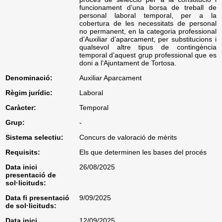
funcionament d’una borsa de treball de
personal laboral temporal, per a la
cobertura de les necessitats de personal
no permanent, en la categoria professional
d’Auxiliar d’aparcament, per substitucions i
qualsevol altre tipus de contingència
temporal d’aquest grup professional que es
doni a l’Ajuntament de Tortosa.
Denominació:
Auxiliar Aparcament
Règim jurídic:
Laboral
Caràcter:
Temporal
Grup:
-
Sistema selectiu:
Concurs de valoració de mèrits
Requisits:
Els que determinen les bases del procés
Data inici
26/08/2025
presentació de
sol·licituds:
Data fi presentació
9/09/2025
de sol·licituds:
Data inici
12/09/2025