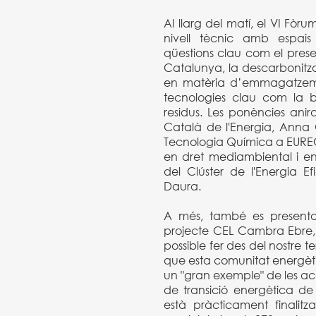
Al llarg del matí, el VI Fò
nivell tècnic amb espais
qüestions clau com el presen
Catalunya, la descarbonitzac
en matèria d’emmagatzema
tecnologies clau com la bi
residus. Les ponències anira
Català de l'Energia, Anna 
Tecnologia Química a EURECAT
en dret mediambiental i ene
del Clúster de l'Energia 
Daura.
A més, també es presentarà
projecte CEL Cambra Ebre,
possible fer des del nostre ter
que esta comunitat energèti
un "gran exemple" de les acc
de transició energètica d
està pràcticament finalitz