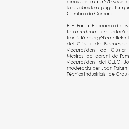
municipis, i amb 270 socis,
la distribuïdora puga fer q
Cambra de Comerç.
El VI Fórum Econòmic de les
taula rodona que portarà pe
transició energètica eficien
del Clúster de Bioenergi
vicepresident del Clúste
Mestres; del gerent de l'emp
vicepresident del CEEC, J
moderada per Joan Talarn, q
Tècnics Industrials i de Gra