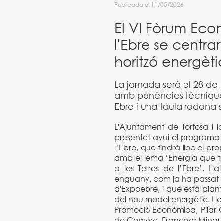
Publicada el 11/05/2026
El VI Fòrum Eco
l'Ebre se centra
horitzó energètic
La jornada serà el 28 de 
amb ponències tècnique
Ebre i una taula rodona 
L'Ajuntament de Tortosa 
presentat avui el programa 
l’Ebre, que tindrà lloc el pr
amb el lema ‘Energia que tr
a les Terres de l’Ebre’. L'
enguany, com ja ha passat a
d'Expoebre, i que està plan
del nou model energètic. L
Promoció Econòmica, Pilar 
de Comerç, Francesc Mingue