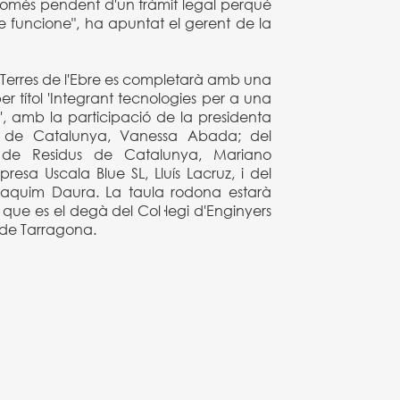
 només pendent d'un tràmit legal perquè
ue funcione", ha apuntat el gerent de la
 Terres de l'Ebre es completarà amb una
r títol 'Integrant tecnologies per a una
t', amb la participació de la presidenta
a de Catalunya, Vanessa Abada; del
r de Residus de Catalunya, Mariano
resa Uscala Blue SL, Lluís Lacruz, i del
oaquim Daura. La taula rodona estarà
ue es el degà del Col·legi d'Enginyers
u de Tarragona.