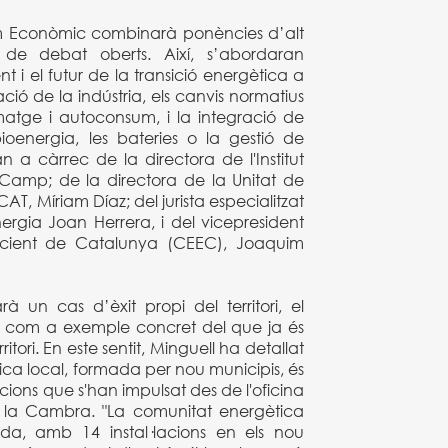
rum Econòmic combinarà ponències d’alt
 de debat oberts. Així, s’abordaran
t i el futur de la transició energètica a
ió de la indústria, els canvis normatius
tge i autoconsum, i la integració de
oenergia, les bateries o la gestió de
n a càrrec de la directora de l'Institut
Camp; de la directora de la Unitat de
, Míriam Díaz; del jurista especialitzat
rgia Joan Herrera, i del vicepresident
Eficient de Catalunya (CEEC), Joaquim
 un cas d’èxit propi del territori, el
 com a exemple concret del que ja és
ritori. En este sentit, Minguell ha detallat
ca local, formada per nou municipis, és
ions que s'han impulsat des de l'oficina
e la Cambra. "La comunitat energètica
ada, amb 14 instal·lacions en els nou