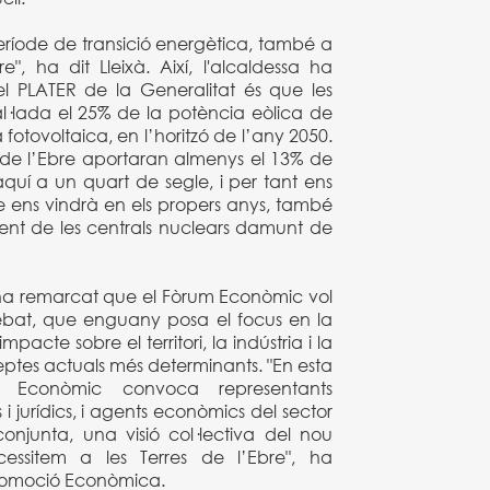
ríode de transició energètica, també a
re", ha dit Lleixà. Així, l'alcaldessa ha
el PLATER de la Generalitat és que les
tal·lada el 25% de la potència eòlica de
a fotovoltaica, en l’horitzó de l’any 2050.
s de l’Ebre aportaran almenys el 13% de
quí a un quart de segle, i per tant ens
 ens vindrà en els propers anys, també
nt de les centrals nuclears damunt de
ha remarcat que el Fòrum Econòmic vol
debat, que enguany posa el focus en la
mpacte sobre el territori, la indústria i la
reptes actuals més determinants. "En esta
m Econòmic convoca representants
s i jurídics, i agents econòmics del sector
onjunta, una visió col·lectiva del nou
ssitem a les Terres de l’Ebre", ha
Promoció Econòmica.