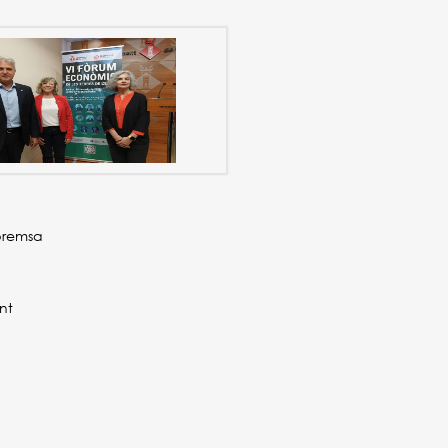
premsa
nt