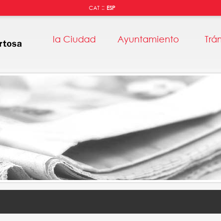
::
CAT
ESP
la Ciudad
Ayuntamiento
Trá