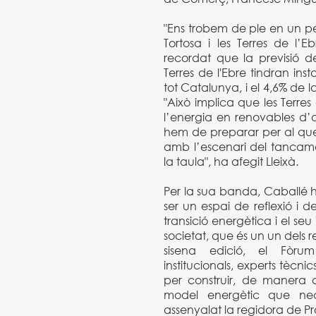
"Ens trobem de ple en un pe
Tortosa i les Terres de l’Eb
recordat que la previsió d
Terres de l'Ebre tindran ins
tot Catalunya, i el 4,6% de l
"Això implica que les Terre
l’energia en renovables d’a
hem de preparar per al que
amb l’escenari del tancame
la taula", ha afegit Lleixà.
Per la sua banda, Caballé 
ser un espai de reflexió i 
transició energètica i el seu i
societat, que és un un dels 
sisena edició, el Fòru
institucionals, experts tècnic
per construir, de manera c
model energètic que nece
assenyalat la regidora de 