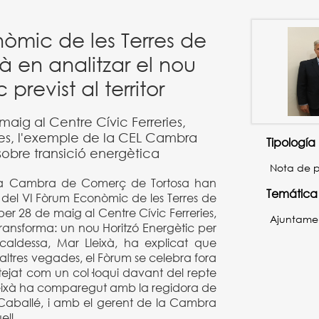
nòmic de les Terres de
rà en analitzar el nou
 previst al territor
maig al Centre Cívic Ferreries,
s, l'exemple de la CEL Cambra
Tipología
sobre transició energètica
Nota de 
i la Cambra de Comerç de Tortosa han
Temática
del VI Fòrum Econòmic de les Terres de
oper 28 de maig al Centre Cívic Ferreries,
Ajuntame
ansforma: un nou Horitzó Energètic per
alcaldessa, Mar Lleixà, ha explicat que
ltres vegades, el Fòrum se celebra fora
tejat com un col·loqui davant del repte
leixà ha comparegut amb la regidora de
Caballé, i amb el gerent de la Cambra
ll.