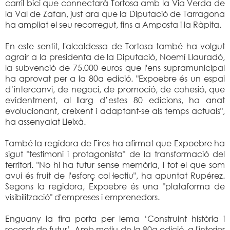
carril bici que connectarà Tortosa amb la Via Verda de
la Val de Zafan, just ara que la Diputació de Tarragona
ha ampliat el seu recorregut, fins a Amposta i la Ràpita.
En este sentit, l'alcaldessa de Tortosa també ha volgut
agrair a la presidenta de la Diputació, Noemí Llauradó,
la subvenció de 75.000 euros que l'ens supramunicipal
ha aprovat per a la 80a edició. "Expoebre és un espai
d’intercanvi, de negoci, de promoció, de cohesió, que
evidentment, al llarg d’estes 80 edicions, ha anat
evolucionant, creixent i adaptant-se als temps actuals",
ha assenyalat Lleixà.
També la regidora de Fires ha afirmat que Expoebre ha
sigut "testimoni i protagonista" de la transformació del
territori. "No hi ha futur sense memòria, i tot el que som
avui és fruit de l'esforç col·lectiu", ha apuntat Rupérez.
Segons la regidora, Expoebre és una "plataforma de
visibilització" d'empreses i emprenedors.
Enguany la fira porta per lema ‘Construint història i
records de futur’. Amb motiu de la 80a edició, a l'interior