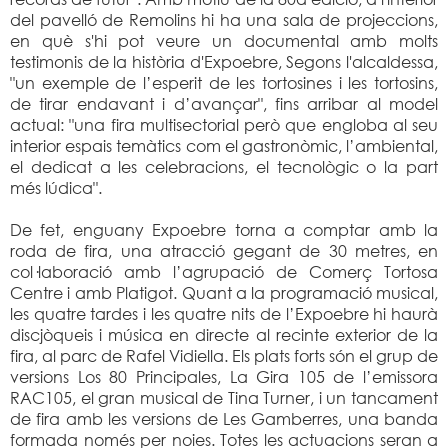
del pavelló de Remolins hi ha una sala de projeccions,
en què s'hi pot veure un documental amb molts
testimonis de la història d'Expoebre, Segons l'alcaldessa,
"un exemple de l’esperit de les tortosines i les tortosins,
de tirar endavant i d’avançar", fins arribar al model
actual: "una fira multisectorial però que engloba al seu
interior espais temàtics com el gastronòmic, l’ambiental,
el dedicat a les celebracions, el tecnològic o la part
més lúdica".
De fet, enguany Expoebre torna a comptar amb la
roda de fira, una atracció gegant de 30 metres, en
col·laboració amb l’agrupació de Comerç Tortosa
Centre i amb Platigot. Quant a la programació musical,
les quatre tardes i les quatre nits de l’Expoebre hi haurà
discjòqueis i música en directe al recinte exterior de la
fira, al parc de Rafel Vidiella. Els plats forts són el grup de
versions Los 80 Principales, La Gira 105 de l’emissora
RAC105, el gran musical de Tina Turner, i un tancament
de fira amb les versions de Les Gamberres, una banda
formada només per noies. Totes les actuacions seran a