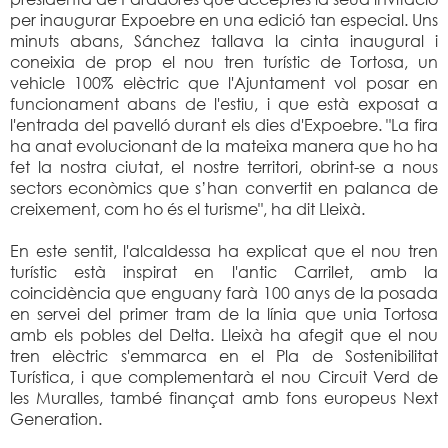
per inaugurar Expoebre en una edició tan especial. Uns
minuts abans, Sánchez tallava la cinta inaugural i
coneixia de prop el nou tren turístic de Tortosa, un
vehicle 100% elèctric que l'Ajuntament vol posar en
funcionament abans de l'estiu, i que està exposat a
l'entrada del pavelló durant els dies d'Expoebre. "La fira
ha anat evolucionant de la mateixa manera que ho ha
fet la nostra ciutat, el nostre territori, obrint-se a nous
sectors econòmics que s’han convertit en palanca de
creixement, com ho és el turisme", ha dit Lleixà.
En este sentit, l'alcaldessa ha explicat que el nou tren
turístic està inspirat en l'antic Carrilet, amb la
coincidència que enguany farà 100 anys de la posada
en servei del primer tram de la línia que unia Tortosa
amb els pobles del Delta. Lleixà ha afegit que el nou
tren elèctric s'emmarca en el Pla de Sostenibilitat
Turística, i que complementarà el nou Circuit Verd de
les Muralles, també finançat amb fons europeus Next
Generation.