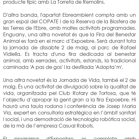
producte típic amb La Torreta de Remolins.
D'altra banda, l'apartat Ebreambient compta amb un
gran espai del COPATE i de la Reserva de la Biosfera de
les Terres de l'Ebre, amb moltes activitats programades.
Enguany, una altra novetat és que la Fira del Benestar
Animal es farà en el marc d’Expoebre. Serà durant tota
la jornada de dissabte 2 de maig, al parc de Rafael
Vidiella. Es tracta d'una fira dedicada al benestar
animal, amb xerrades, activitats, estands, la tradicional
caminada 'A pas de gos' i la desfilada 'Adopta’m'.
Una altra novetat és la Jornada de Vida, també el 2 de
maig. És una activitat de divulgació sobre la qualitat de
vida, organitzada pel Club Rotary de Tortosa, que té
l’objectiu d’apropar la gent gran a la fira Expoebre. Hi
haurà una taula rodona i conferència de Josep Maria
Via, expert en consultoria estratègica en l’àmbit sanitari
i social, i una demostració de tecnologia robòtica social,
de la mà de l’empresa Casual Robots.
El programa d'Expoebre es completa amb