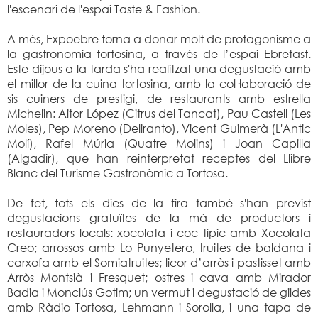
l'escenari de l'espai Taste & Fashion.
A més, Expoebre torna a donar molt de protagonisme a
la gastronomia tortosina, a través de l’espai Ebretast.
Este dijous a la tarda s'ha realitzat una degustació amb
el millor de la cuina tortosina, amb la col·laboració de
sis cuiners de prestigi, de restaurants amb estrella
Michelin: Aitor López (Citrus del Tancat), Pau Castell (Les
Moles), Pep Moreno (Deliranto), Vicent Guimerà (L'Antic
Molí), Rafel Múria (Quatre Molins) i Joan Capilla
(Algadir), que han reinterpretat receptes del Llibre
Blanc del Turisme Gastronòmic a Tortosa.
De fet, tots els dies de la fira també s'han previst
degustacions gratuïtes de la mà de productors i
restauradors locals: xocolata i coc típic amb Xocolata
Creo; arrossos amb Lo Punyetero, truites de baldana i
carxofa amb el Somiatruites; licor d’arròs i pastisset amb
Arròs Montsià i Fresquet; ostres i cava amb Mirador
Badia i Monclús Gotim; un vermut i degustació de gildes
amb Ràdio Tortosa, Lehmann i Sorolla, i una tapa de