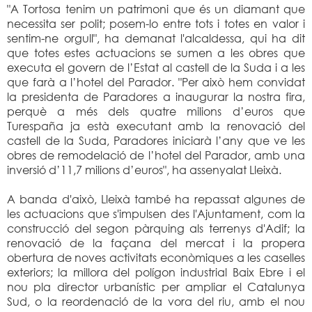
"A Tortosa tenim un patrimoni que és un diamant que
necessita ser polit; posem-lo entre tots i totes en valor i
sentim-ne orgull", ha demanat l'alcaldessa, qui ha dit
que totes estes actuacions se sumen a les obres que
executa el govern de l’Estat al castell de la Suda i a les
que farà a l’hotel del Parador. "Per això hem convidat
la presidenta de Paradores a inaugurar la nostra fira,
perquè a més dels quatre milions d’euros que
Turespaña ja està executant amb la renovació del
castell de la Suda, Paradores iniciarà l’any que ve les
obres de remodelació de l’hotel del Parador, amb una
inversió d’11,7 milions d’euros", ha assenyalat Lleixà.
A banda d'això, Lleixà també ha repassat algunes de
les actuacions que s'impulsen des l'Ajuntament, com la
construcció del segon pàrquing als terrenys d'Adif; la
renovació de la façana del mercat i la propera
obertura de noves activitats econòmiques a les caselles
exteriors; la millora del polígon industrial Baix Ebre i el
nou pla director urbanístic per ampliar el Catalunya
Sud, o la reordenació de la vora del riu, amb el nou