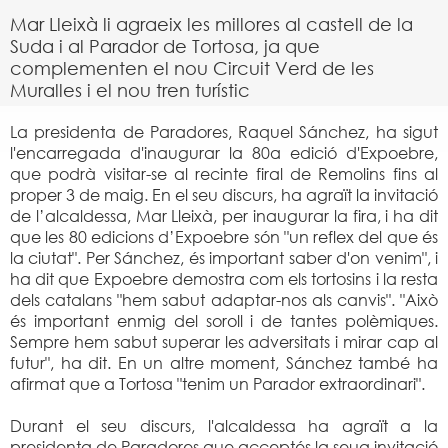
Mar Lleixà li agraeix les millores al castell de la
Suda i al Parador de Tortosa, ja que
complementen el nou Circuit Verd de les
Muralles i el nou tren turístic
La presidenta de Paradores, Raquel Sánchez, ha sigut
l'encarregada d'inaugurar la 80a edició d'Expoebre,
que podrà visitar-se al recinte firal de Remolins fins al
proper 3 de maig. En el seu discurs, ha agraït la invitació
de l’alcaldessa, Mar Lleixà, per inaugurar la fira, i ha dit
que les 80 edicions d’Expoebre són "un reflex del que és
la ciutat". Per Sánchez, és important saber d'on venim", i
ha dit que Expoebre demostra com els tortosins i la resta
dels catalans "hem sabut adaptar-nos als canvis". "Això
és important enmig del soroll i de tantes polèmiques.
Sempre hem sabut superar les adversitats i mirar cap al
futur", ha dit. En un altre moment, Sánchez també ha
afirmat que a Tortosa "tenim un Parador extraordinari".
Durant el seu discurs, l'alcaldessa ha agraït a la
presidenta de Paradores que acceptés la seua invitació