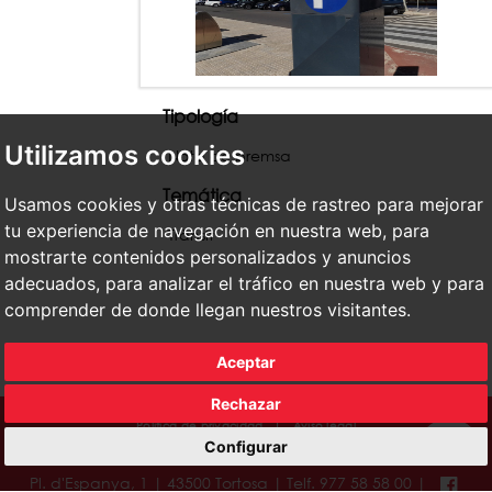
Tipología
Utilizamos cookies
Nota de premsa
Temática
Usamos cookies y otras técnicas de rastreo para mejorar
tu experiencia de navegación en nuestra web, para
Trànsit
mostrarte contenidos personalizados y anuncios
adecuados, para analizar el tráfico en nuestra web y para
comprender de donde llegan nuestros visitantes.
Aceptar
Rechazar
Política de privacidad
|
Aviso legal
Configurar
© Ayuntamiento de Tortosa
Pl. d'Espanya, 1 | 43500 Tortosa | Telf. 977 58 58 00 |