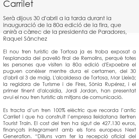
Carrilet
Serà dijous 30 d'abril a la tarda durant la
inauguració de la 80a edició de la fira, que
anirà a càrrec de la presidenta de Paradores,
Raquel Sánchez
El nou tren turístic de Tortosa ja es troba exposat a
l'esplanada del pavelló firal de Remolins, perquè totes
les persones que visiten la 80a edició d'Expoebre el
puguen conèixer mentre dura el certamen, del 30
d'abril al 3 de maig. L'alcaldessa de Tortosa, Mar Lleixà;
la regidora de Turisme i de Fires, Sònia Rupérez, i el
primer tinent d'alcaldia, Jordi Jordan, han presentat
avui el nou tren turístic als mitjans de comunicació.
Es tracta d’un tren 100% elèctric que recorda l’antic
Carrilet i que ha construït l’empresa lleidatana Ilertren
Tourist Train. El cost del tren ha sigut de 427.130 euros,
finançats íntegrament amb els fons europeus Next
Generation. “Dilluns vam fer la recepció oficial del