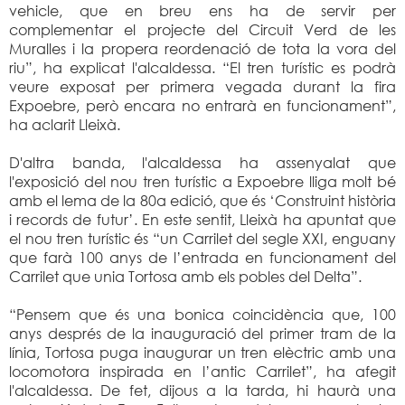
vehicle, que en breu ens ha de servir per
complementar el projecte del Circuit Verd de les
Muralles i la propera reordenació de tota la vora del
riu”, ha explicat l'alcaldessa. “El tren turístic es podrà
veure exposat per primera vegada durant la fira
Expoebre, però encara no entrarà en funcionament”,
ha aclarit Lleixà.
D'altra banda, l'alcaldessa ha assenyalat que
l'exposició del nou tren turístic a Expoebre lliga molt bé
amb el lema de la 80a edició, que és ‘Construint història
i records de futur’. En este sentit, Lleixà ha apuntat que
el nou tren turístic és “un Carrilet del segle XXI, enguany
que farà 100 anys de l’entrada en funcionament del
Carrilet que unia Tortosa amb els pobles del Delta”.
“Pensem que és una bonica coincidència que, 100
anys després de la inauguració del primer tram de la
línia, Tortosa puga inaugurar un tren elèctric amb una
locomotora inspirada en l’antic Carrilet”, ha afegit
l'alcaldessa. De fet, dijous a la tarda, hi haurà una