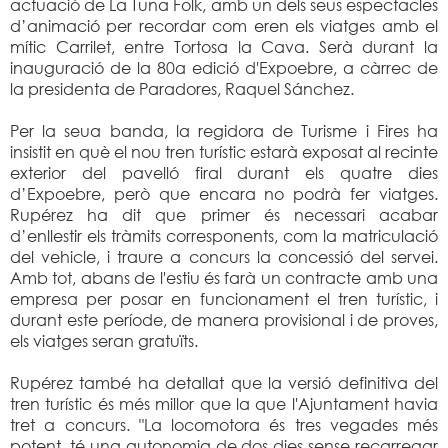
actuació de La Tuna Folk, amb un dels seus espectacles
d’animació per recordar com eren els viatges amb el
mític Carrilet, entre Tortosa la Cava. Serà durant la
inauguració de la 80a edició d'Expoebre, a càrrec de
la presidenta de Paradores, Raquel Sánchez.
Per la seua banda, la regidora de Turisme i Fires ha
insistit en què el nou tren turístic estarà exposat al recinte
exterior del pavelló firal durant els quatre dies
d’Expoebre, però que encara no podrà fer viatges.
Rupérez ha dit que primer és necessari acabar
d’enllestir els tràmits corresponents, com la matriculació
del vehicle, i traure a concurs la concessió del servei.
Amb tot, abans de l'estiu és farà un contracte amb una
empresa per posar en funcionament el tren turístic, i
durant este període, de manera provisional i de proves,
els viatges seran gratuïts.
Rupérez també ha detallat que la versió definitiva del
tren turístic és més millor que la que l'Ajuntament havia
tret a concurs. "La locomotora és tres vegades més
potent, té una autonomia de dos dies sense recarregar