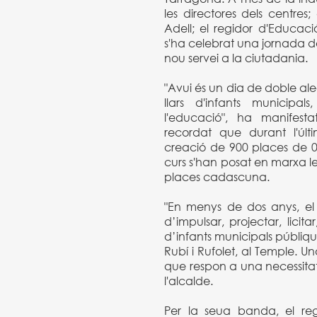
les directores dels centres;
Adell; el regidor d'Educació
s'ha celebrat una jornada d
nou servei a la ciutadania.
"Avui és un dia de doble al
llars d'infants municip
l'educació", ha manifest
recordat que durant l'últ
creació de 900 places de 0 
curs s'han posat en marxa le
places cadascuna.
"En menys de dos anys, e
d’impulsar, projectar, licitar
d’infants municipals públique
Rubí i Rufolet, al Temple. Un
que respon a una necessitat
l'alcalde.
Per la seua banda, el re