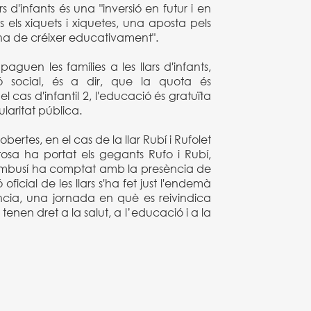
 d'infants és una "inversió en futur i en
s els xiquets i xiquetes, una aposta pels
 ha de créixer educativament".
guen les famílies a les llars d'infants,
ió social, és a dir, que la quota és
 cas d'infantil 2, l'educació és gratuïta
ularitat pública.
bertes, en el cas de la llar Rubí i Rufolet
osa ha portat els gegants Rufo i Rubí,
ambusí ha comptat amb la presència de
ficial de les llars s'ha fet just l'endemà
ncia, una jornada en què es reivindica
s tenen dret a la salut, a l’educació i a la