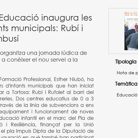
'Educació inaugura les
nts municipals: Rubí i
mbusí
 organitza una jornada lúdica de
 a conèixer el nou servei a la
Tipologia
Nota de 
Formació Professional, Esther Niubó, ha
Temàtica
rs d'infants municipals que han iniciat
ar a Tortosa: Rubí i Rufolet al barri del
Educació
eries. Dos centres educatius de 0 a 3
ravés de la línia de subvencions a ens
s, equipament i funcionament de noves
ducació infantil en el marc del Pla de
ó i Resiliència, finançat per la Unió
el pla Impuls Dipta de la Diputació de
auguració en què també han participat