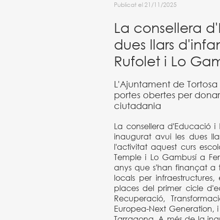
Publicat el 21/11/2025
La consellera d
dues llars d'infa
Rufolet i Lo Ga
L'Ajuntament de Tortosa
portes obertes per donar
ciutadania
La consellera d'Educació i 
inaugurat avui les dues lla
l'activitat aquest curs escol
Temple i Lo Gambusí a Ferr
anys que s'han finançat a t
locals per infraestructure
places del primer cicle d'e
Recuperació, Transformaci
Europea-Next Generation, i 
Tarragona. A més de la in