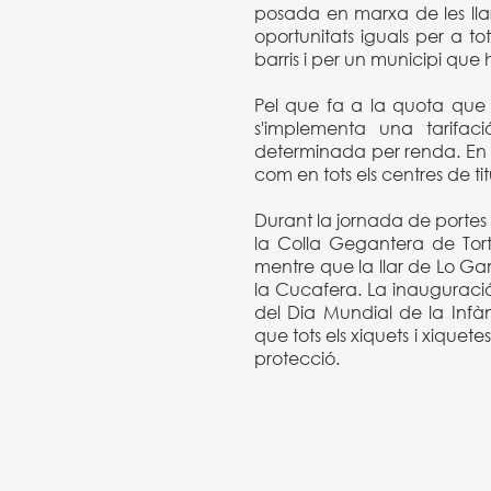
posada en marxa de les llars
oportunitats iguals per a tot
barris i per un municipi que
Pel que fa a la quota que pa
s'implementa una tarifac
determinada per renda. En el
com en tots els centres de tit
Durant la jornada de portes o
la Colla Gegantera de Tort
mentre que la llar de Lo G
la Cucafera. La inauguració o
del Dia Mundial de la Infà
que tots els xiquets i xiquete
protecció.