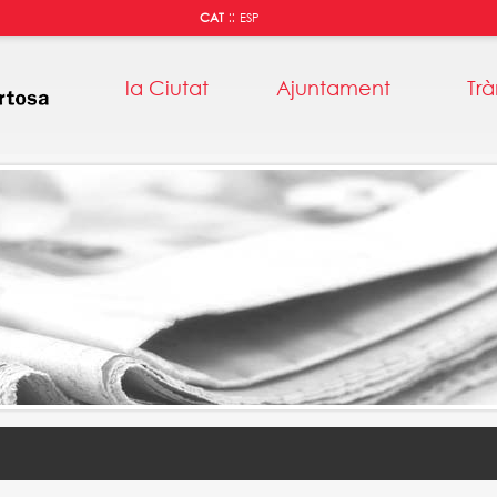
::
CAT
ESP
la Ciutat
Ajuntament
Trà