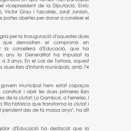
 el vicepresident de la Diputació, Enric
, Víctor Grau i l'alcalde, Jordi Jordan,
e portes obertes per donar a conèixer el
egria per la inauguració d'aquestes dues
als, que demostren el compromís en
at la consellera d'Educació, que ha
im any la Generalitat ha impulsat la
a 3 anys. En el cas de Tortosa, aquest
s dues llars d'infants municipals, amb 74
l govern municipal hem estat capaços
, construir i obrir les dues primeres llars
s de la ciutat: Lo Gambusí, a Ferreries, i
a fita històrica que transforma la ciutat i
 pendent des de fa massa anys", ha dit
gidor d'Educació ha destacat que la