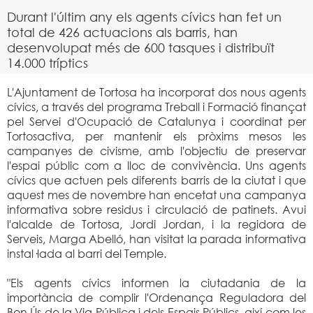
Durant l'últim any els agents cívics han fet un
total de 426 actuacions als barris, han
desenvolupat més de 600 tasques i distribuït
14.000 tríptics
L'Ajuntament de Tortosa ha incorporat dos nous agents
cívics, a través del programa Treball i Formació finançat
pel Servei d'Ocupació de Catalunya i coordinat per
Tortosactiva, per mantenir els pròxims mesos les
campanyes de civisme, amb l'objectiu de preservar
l'espai públic com a lloc de convivència. Uns agents
cívics que actuen pels diferents barris de la ciutat i que
aquest mes de novembre han encetat una campanya
informativa sobre residus i circulació de patinets. Avui
l'alcalde de Tortosa, Jordi Jordan, i la regidora de
Serveis, Marga Abelló, han visitat la parada informativa
instal·lada al barri del Temple.
"Els agents cívics informen la ciutadania de la
importància de complir l'Ordenança Reguladora del
Bon Ús de la Via Pública i dels Espais Públics, així com les