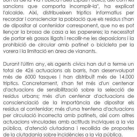
sancions que comporta incomplir-la", ha explicat
l'alcalde. Així, distribueixen tríptics informatius per
recordar i conscienciar la població que els residus s'han
de dipositar al contenidor corresponent, que no es pot
llençar la brossa de casa a les papereres; la necessitat
de portar els gossos lligats i recollir-ne les deposicions i la
prohibició de circular amb patinet o bicicleta per la
vorera i la limitació en àrea de vianants.
Durant l'últim any, els agents cívics han dut a terme un
total de 426 actuacions als barris, han desenvolupat
més de 6000 tasques i han distribuït més de 14.000
tríptics. Concretament, s'han fet més d'un centenar
d'actuacions de sensibilització sobre la selecció de
residus urbans; més d'un centenar d'actuacions de
conscienciació de la importància de dipositar els
residus al contenidor; més d'una trentena d'actuacions
per circulació incorrecta amb patinets, així com altres
actuacions vinculades amb actituds incíviques a la via
pública, d'atenció ciutadana i recollida de propostes
de la ciutadania sobre incidències a la via pública.