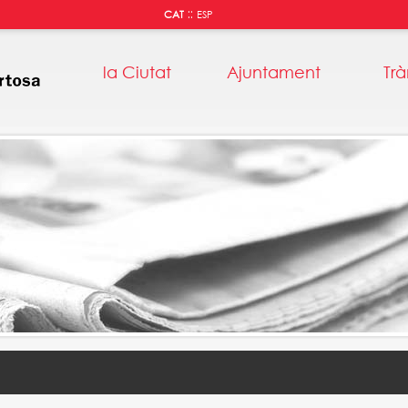
::
CAT
ESP
la Ciutat
Ajuntament
Trà