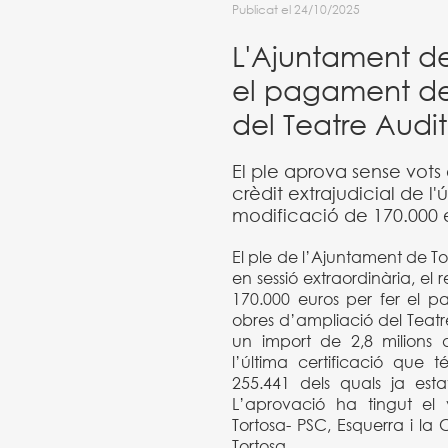
Publicat el 24/10/2025
L'Ajuntament de
el pagament de 
del Teatre Audito
El ple aprova sense vot
crèdit extrajudicial de l
modificació de 170.000 e
El ple de l’Ajuntament de To
en sessió extraordinària, el
170.000 euros per fer el pa
obres d’ampliació del Teatre
un import de 2,8 milions 
l’última certificació que 
255.441 dels quals ja estav
L’aprovació ha tingut el
Tortosa- PSC, Esquerra i la 
Tortosa.