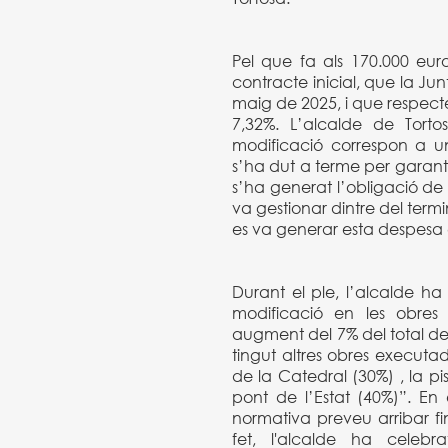
Pel que fa als 170.000 eur
contracte inicial, que la J
maig de 2025, i que respect
7,32%. L’alcalde de Torto
modificació correspon a u
s’ha dut a terme per garantir
s’ha generat l’obligació de
va gestionar dintre del termi
es va generar esta despesa e
Durant el ple, l’alcalde ha
modificació en les obres
augment del 7% del total del
tingut altres obres executa
de la Catedral (30%) , la pi
pont de l’Estat (40%)”. En
normativa preveu arribar fi
fet, l'alcalde ha celeb