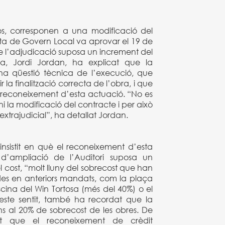
os, corresponen a una modificació del
unta de Govern Local va aprovar el 19 de
e l’adjudicació suposa un increment del
sa, Jordi Jordan, ha explicat que la
na qüestió tècnica de l’execució, que
 la finalització correcta de l’obra, i que
 reconeixement d’esta actuació. “No es
ni la modificació del contracte i per això
xtrajudicial”, ha detallat Jordan.
 insistit en què el reconeixement d’esta
 d’ampliació de l’Auditori suposa un
 cost, “molt lluny del sobrecost que han
des en anteriors mandats, com la plaça
scina del Win Tortosa (més del 40%) o el
 este sentit, també ha recordat que la
ns al 20% de sobrecost de les obres. De
rat que el reconeixement de crèdit