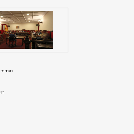
premsa
nt