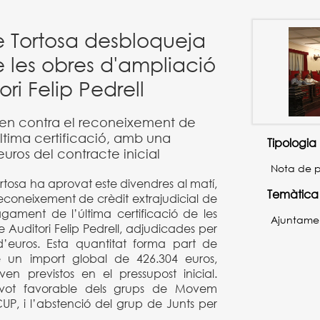
 Tortosa desbloqueja
les obres d'ampliació
ri Felip Pedrell
s en contra el reconeixement de
'última certificació, amb una
Tipologia
uros del contracte inicial
Nota de 
rtosa ha aprovat este divendres al matí,
Temàtica
 reconeixement de crèdit extrajudicial de
gament de l’última certificació de les
Ajuntame
 Auditori Felip Pedrell, adjudicades per
d’euros. Esta quantitat forma part de
té un import global de 426.304 euros,
en previstos en el pressupost inicial.
 vot favorable dels grups de Movem
CUP, i l’abstenció del grup de Junts per