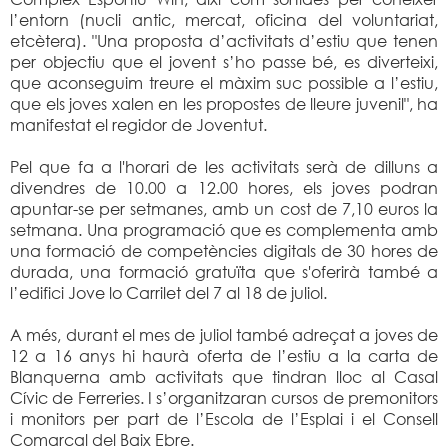
l’entorn (nucli antic, mercat, oficina del voluntariat,
etcètera). "Una proposta d’activitats d’estiu que tenen
per objectiu que el jovent s’ho passe bé, es diverteixi,
que aconseguim treure el màxim suc possible a l’estiu,
que els joves xalen en les propostes de lleure juvenil", ha
manifestat el regidor de Joventut.
Pel que fa a l'horari de les activitats serà de dilluns a
divendres de 10.00 a 12.00 hores, els joves podran
apuntar-se per setmanes, amb un cost de 7,10 euros la
setmana. Una programació que es complementa amb
una formació de competències digitals de 30 hores de
durada, una formació gratuïta que s'oferirà també a
l’edifici Jove lo Carrilet del 7 al 18 de juliol.
A més, durant el mes de juliol també adreçat a joves de
12 a 16 anys hi haurà oferta de l’estiu a la carta de
Blanquerna amb activitats que tindran lloc al Casal
Cívic de Ferreries. I s’organitzaran cursos de premonitors
i monitors per part de l’Escola de l’Esplai i el Consell
Comarcal del Baix Ebre.