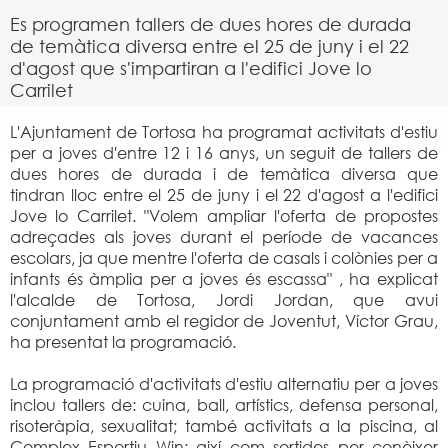
Es programen tallers de dues hores de durada
de temàtica diversa entre el 25 de juny i el 22
d'agost que s'impartiran a l'edifici Jove lo
Carrilet
L'Ajuntament de Tortosa ha programat activitats d'estiu
per a joves d'entre 12 i 16 anys, un seguit de tallers de
dues hores de durada i de temàtica diversa que
tindran lloc entre el 25 de juny i el 22 d'agost a l'edifici
Jove lo Carrilet. "Volem ampliar l'oferta de propostes
adreçades als joves durant el període de vacances
escolars, ja que mentre l'oferta de casals i colònies per a
infants és àmplia per a joves és escassa" , ha explicat
l'alcalde de Tortosa, Jordi Jordan, que avui
conjuntament amb el regidor de Joventut, Víctor Grau,
ha presentat la programació.
La programació d'activitats d'estiu alternatiu per a joves
inclou tallers de: cuina, ball, artístics, defensa personal,
risoteràpia, sexualitat; també activitats a la piscina, al
Complex Esportiu Win; així com sortides per conèixer