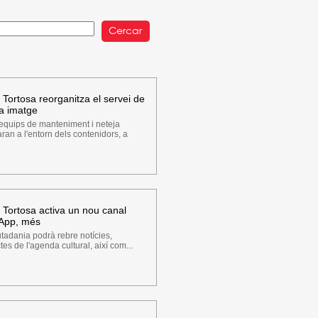
Tortosa reorganitza el servei de
la imatge
equips de manteniment i neteja
ran a l'entorn dels contenidors, a
 Tortosa activa un nou canal
sApp, més
tadania podrà rebre notícies,
es de l'agenda cultural, així com...