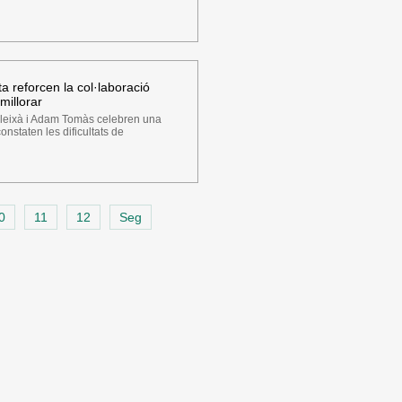
a reforcen la col·laboració
 millorar
leixà i Adam Tomàs celebren una
constaten les dificultats de
0
11
12
Seg