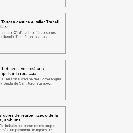
Tortosa destina el taller Treball
illora
l proper 31 d'octubre, 10 persones
situació d'atur faran tasques de...
Tortosa constituirà una
mpulsar la redacció
tat serà final d'etapa del Correllengua
a Diada de Sant Jordi, i també...
es obres de reurbanització de la
rs, amb una
ls treballs acabaran en els propers
lació d'un paviment de rajoles de