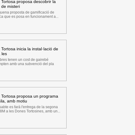
 Tortosa proposa descobrir la
 de misteri
quena proposta de gamificació de
tica que es posa en funcionament a...
ortosa inicia la instal·lació de
 les
bres tenen un cost de gairebé
mpten amb una subvenció del pla
e Tortosa proposa un programa
ila, amb motiu
abte es farà l'entrega de la segona
 8M a les Dones Tortosines, amb un...