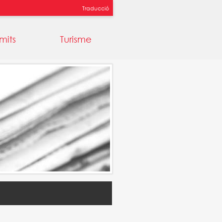
Traducció
mits
Turisme