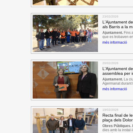
23/02/2026
L'Ajuntament de 
als Barris a la m
Ajuntament.
Fins a
que es trobaven en 
més informació
20/02/2026
L'Ajuntament de 
assemblea per i
Ajuntament.
La ciu
Agermanat durant l
més informació
19/02/2026
Recta final de l
plaça dels Dolo
Obres Públiques.
E
dies amb la instal·