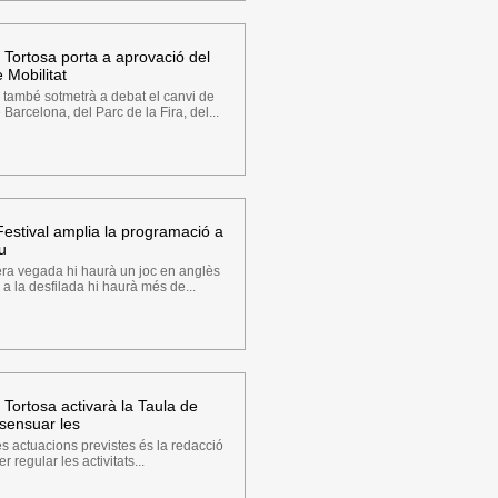
 Tortosa porta a aprovació del
 Mobilitat
 també sotmetrà a debat el canvi de
Barcelona, del Parc de la Fira, del...
 Festival amplia la programació a
u
ra vegada hi haurà un joc en anglès
, a la desfilada hi haurà més de...
Tortosa activarà la Taula de
sensuar les
s actuacions previstes és la redacció
r regular les activitats...