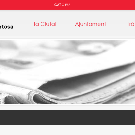
::
CAT
ESP
la Ciutat
Ajuntament
Trà