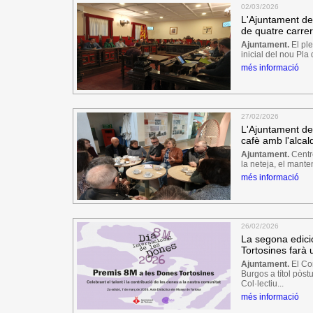
02/03/2026
L'Ajuntament de
de quatre carrer
Ajuntament.
El ple
inicial del nou Pla
més informació
27/02/2026
L'Ajuntament de 
cafè amb l'alcal
Ajuntament.
Centre
la neteja, el manten
més informació
26/02/2026
La segona edici
Tortosines farà 
Ajuntament.
El Co
Burgos a títol pòst
Col·lectiu...
més informació