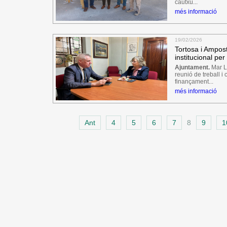
cautxú...
més informació
19/02/2026
Tortosa i Ampost
institucional per
Ajuntament.
Mar L
reunió de treball i 
finançament...
més informació
Ant
4
5
6
7
8
9
1