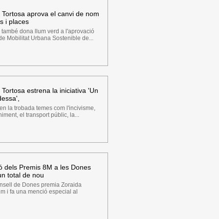
 Tortosa aprova el canvi de nom
s i places
 també dona llum verd a l'aprovació
 de Mobilitat Urbana Sostenible de...
Tortosa estrena la iniciativa 'Un
dessa',
n la trobada temes com l'incivisme,
iment, el transport públic, la...
ó dels Premis 8M a les Dones
un total de nou
nsell de Dones premia Zoraida
um i fa una menció especial al