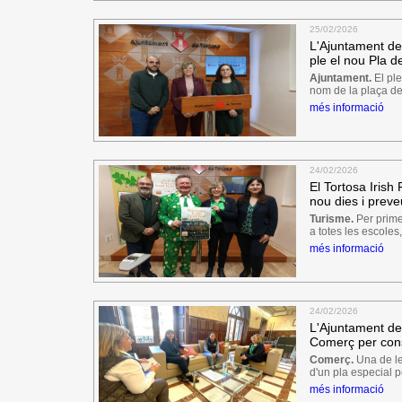
25/02/2026
L'Ajuntament de
ple el nou Pla de
Ajuntament.
El ple
nom de la plaça de 
més informació
24/02/2026
El Tortosa Irish
nou dies i preve
Turisme.
Per prime
a totes les escoles
més informació
24/02/2026
L'Ajuntament de 
Comerç per con
Comerç.
Una de le
d'un pla especial pe
més informació