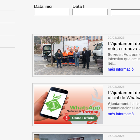
Data inici
Data fi
09/03/2026
L'Ajuntament de 
neteja i renova 
Serveis.
Es creen 
intensiva que actua
les...
més informació
06/03/2026
L'Ajuntament de
oficial de What
Ajuntament.
La ciu
comunicacions i act
més informació
05/03/2026