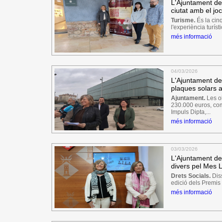
L'Ajuntament de
ciutat amb el joc
Turisme.
És la cin
l'experiència turís
més informació
04/03/2026
L'Ajuntament de T
plaques solars a
Ajuntament.
Les o
230.000 euros, co
Impuls Dipta,...
més informació
03/03/2026
L'Ajuntament d
divers pel Mes L
Drets Socials.
Diss
edició dels Premis
més informació