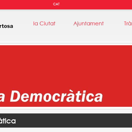
CAT
la Ciutat
Ajuntament
Trà
tica