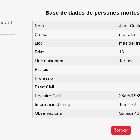
Base de dades de persones mortes d
urant
Nom
Joan Caste
Causa
metralla
Lloc
mas del fr
Edat
16
Lloc naixement
Tortosa
Filiació
Professió
Estat Civil
Registre Civil
28/05/193
Informació d'origen
Tom 172 f.
Observacions
Sumari 43