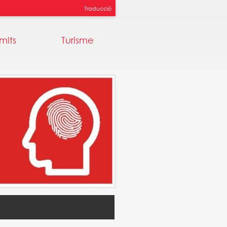
Traducció
mits
Turisme