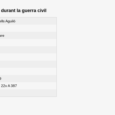
urant la guerra civil
lls Aguiló
are
9
 22v A 387