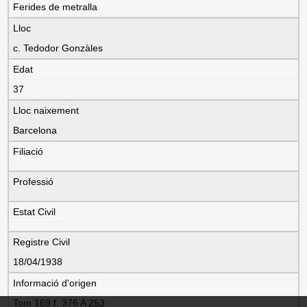
Ferides de metralla
Lloc
c. Tedodor Gonzàles
Edat
37
Lloc naixement
Barcelona
Filiació
Professió
Estat Civil
Registre Civil
18/04/1938
Informació d'origen
Tom 169 f. 376 A 253