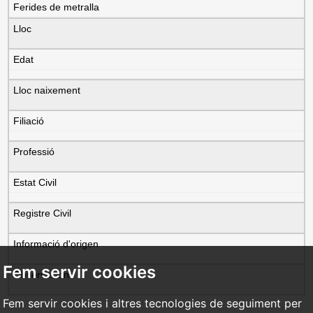
Ferides de metralla
Lloc
Edat
Lloc naixement
Filiació
Professió
Estat Civil
Registre Civil
Informació d'origen
Fem servir cookies
Observacions
Fem servir cookies i altres tecnologies de seguiment per