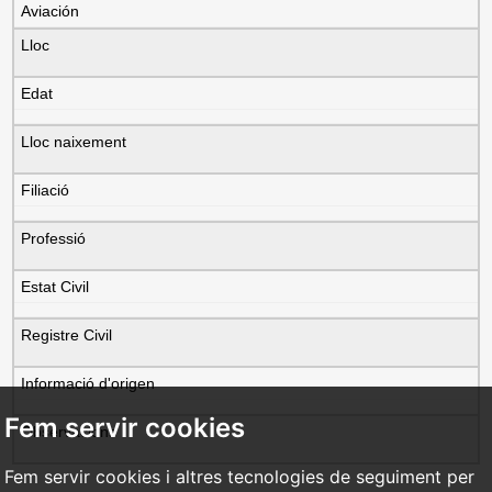
Aviación
Lloc
Edat
Lloc naixement
Filiació
Professió
Estat Civil
Registre Civil
Informació d'origen
Fem servir cookies
Observacions
Fem servir cookies i altres tecnologies de seguiment per