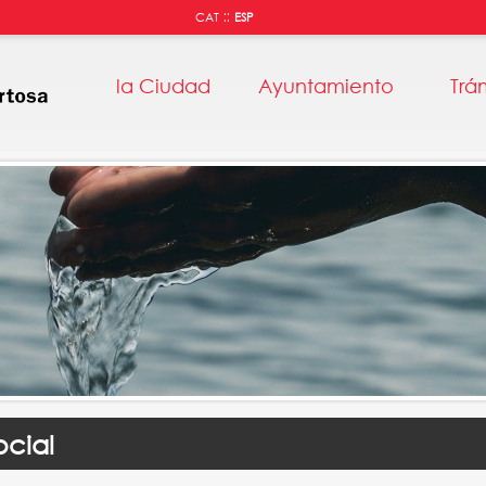
::
CAT
ESP
la Ciudad
Ayuntamiento
Trá
cial