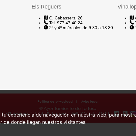
Els Reguers
Vinallo
C. Cabassers, 26
A
Tel. 977 47 40 24
T
2º y 4º miércoles de 9.30 a 13.30
1
Política de privacidad
|
Aviso legal
© Ayuntamiento de Tortosa
Pl. d'Espanya, 1 | 43500 Tortosa | Telf. 977 58 58 00 |
r tu experiencia de navegación en nuestra web, para mostr
r de donde llegan nuestros visitantes.