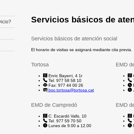
Servicios básicos de aten
icio?
Servicios básicos de atención social
El horario de visitas se asignará mediante cita previa.
Tortosa
EMD de
Enric Bayerri, 4 1r
C
Tel: 977 58 58 10
T
Fax: 977 44 00 26
E
bso.tortosa@tortosa.cat
J
EMD de Campredó
EMD de
C. Escardó Valls, 10
P
Tel. 977 59 70 50
T
Lunes de 9.00 a 12.00
M