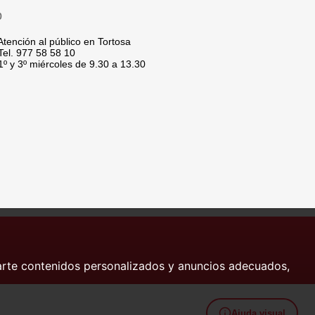
p
tención al público en Tortosa
el. 977 58 58 10
º y 3º miércoles de 9.30 a 13.30
arte contenidos personalizados y anuncios adecuados,
Ajuda visual